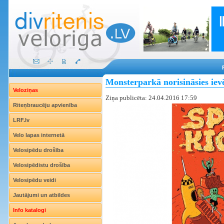
Monsterparkā norisināsies iev
Veloziņas
Ziņa publicēta: 24.04.2016 17:59
Riteņbraucēju apvienība
LRF.lv
Velo lapas internetā
Velosipēdu drošība
Velosipēdistu drošība
Velosipēdu veidi
Jautājumi un atbildes
Info katalogi