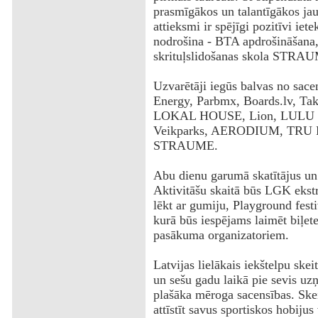
prasmīgākos un talantīgākos jau
attieksmi ir spējīgi pozitīvi ie
nodrošina - BTA apdrošināšana
skrituļslidošanas skola STRA
Uzvarētāji iegūs balvas no sac
Energy, Parbmx, Boards.lv, Tak
LOKAL HOUSE, Lion, LULU pi
Veikparks, AERODIUM, TRU FI
STRAUME.
Abu dienu garumā skatītājus un b
Aktivitāšu skaitā būs LGK ekstr
lēkt ar gumiju, Playground fest
kurā būs iespējams laimēt biļete
pasākuma organizatoriem.
Latvijas lielākais iekštelpu ske
un sešu gadu laikā pie sevis uz
plašāka mēroga sacensības. Skei
attīstīt savus sportiskos hobiju