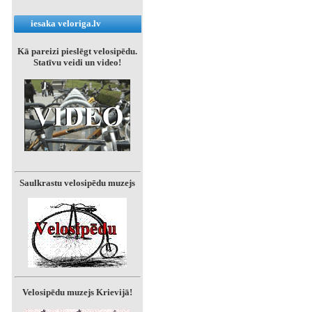
iesaka veloriga.lv
Kā pareizi pieslēgt velosipēdu.
Statīvu veidi un video!
Saulkrastu velosipēdu muzejs
Velosipēdu muzejs Krievijā!