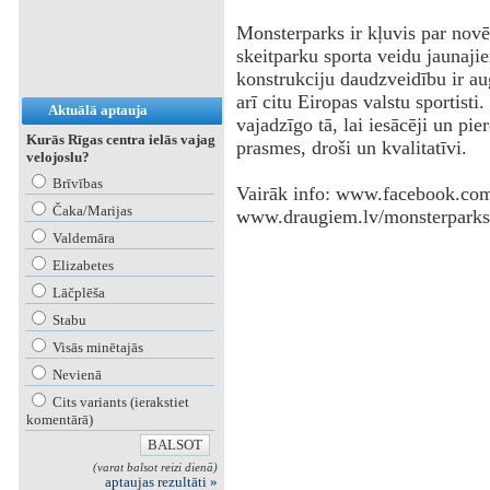
Monsterparks ir kļuvis par novē
skeitparku sporta veidu jaunajie
konstrukciju daudzveidību ir aug
arī citu Eiropas valstu sportisti
Aktuālā aptauja
vajadzīgo tā, lai iesācēji un pie
Kurās Rīgas centra ielās vajag
prasmes, droši un kvalitatīvi.
velojoslu?
Brīvības
Vairāk info: www.facebook.com
Čaka/Marijas
www.draugiem.lv/monsterparks,
Valdemāra
Elizabetes
Lāčplēša
Stabu
Visās minētajās
Nevienā
Cits variants (ierakstiet
komentārā)
(varat balsot reizi dienā)
aptaujas rezultāti »