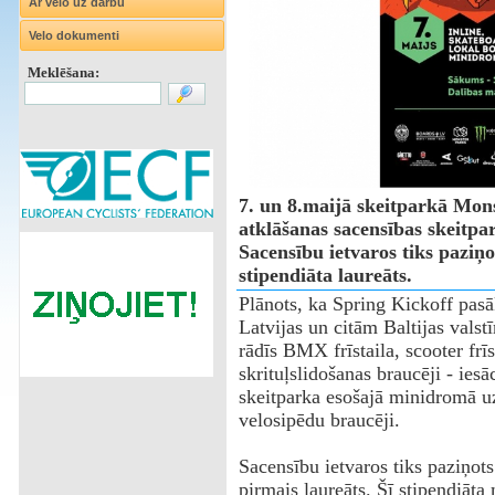
Ar velo uz darbu
Velo dokumenti
Meklēšana:
7. un 8.maijā skeitparkā Mons
atklāšanas sacensības skeitpa
Sacensību ietvaros tiks paziņ
stipendiāta laureāts.
Plānots, ka Spring Kickoff pasā
Latvijas un citām Baltijas valst
rādīs BMX frīstaila, scooter frī
skrituļslidošanas braucēji - ies
skeitparka esošajā minidromā uz
velosipēdu braucēji.
Sacensību ietvaros tiks paziņot
pirmais laureāts. Šī stipendiāta 