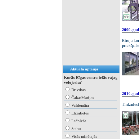
2009. gad
Biroju ko
priekšpils
Aktuālā aptauja
Kurās Rīgas centra ielās vajag
velojoslu?
Brīvības
2010. gad
Čaka/Marijas
Tirdzniec
Valdemāra
Elizabetes
Lāčplēša
Stabu
Visās minētajās