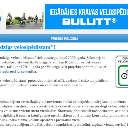
PRESES RELĪZĒM
dzīgs velosipēdistam"!
udzīgs velosipēdistam" tiek pasniegta kopš 2006. gada. Sākotnēji to
 velosipēdistu vortāls Veloriga.lv kopā ar Rīgas domes Satiksmes
tu, taču kopš 2011. gada par Veloriga.lv šī projekta partneri kļuvusi
Riteņbraucēju apvienība
.
 velosipēdistam" pretendenti tiek atlasīti, apzinot fizisko un juridisko
eguldījumu velosatiksmes un velotūrisma veicināšanā.
teņbraucējiem visērtākajā vietā novietots drošai velosipēda pieslēgšanai piemērots
lostatīvs. Par drošu tiek uzskatīts tāds velostatīvs pie kura var pieslēgt velosipēda 
us vai vismaz vienu riteni vienlaikus. Statīvam jābūt stabili nostiprinātam, ar atbals
losipēda gāšanos, ar izturīgu pret mehāniskiem bojājumiem konstrukciju, novietot
bliski pārskatāmā, vēlams apsardzes pieskatītā vietā.
as, riteņbraucējiem aktuālas veloinfrastruktūras (veloceliņi, atpūtas vietas, serviss)