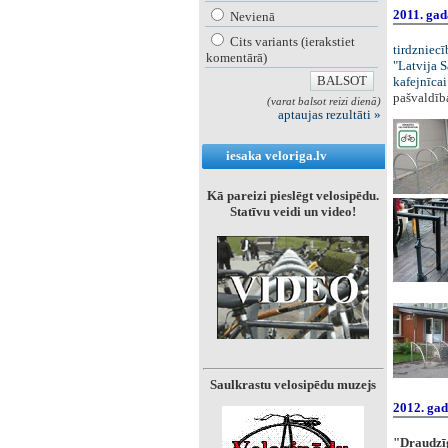
2011. gad
Nevienā
Cits variants (ierakstiet
tirdzniecī
komentārā)
"Latvija S
kafejnīcai
pašvaldī
(varat balsot reizi dienā)
aptaujas rezultāti »
iesaka veloriga.lv
Kā pareizi pieslēgt velosipēdu.
Statīvu veidi un video!
Saulkrastu velosipēdu muzejs
2012. ga
"Draudzīgs