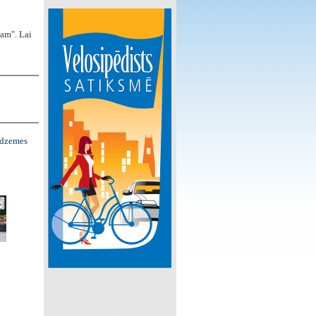
tam". Lai
idzemes