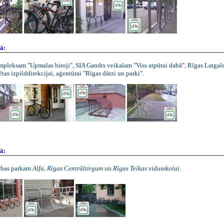
ā:
mpleksam "Upmalas biroji"
,
SIA Gandrs veikalam "Viss atpūtai dabā"
,
Rīgas Latgal
ētas izpilddirekcijai
,
aģentūrai "Rīgas dārzi un parki"
.
ā:
ības parkam
Alfa
,
Rīgas Centrāltirgum
un
Rīgas Teikas vidusskolai
.