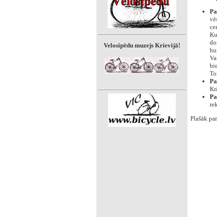
Pa
vē
ce
Ku
do
Velosipēdu muzejs Krievijā!
hu
Va
bi
To
Pa
Kr
Pa
re
Plašāk par