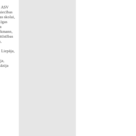
:
ASV
niecības
s skolai,
Rīgas
a
ockmann,
ttīstības
,
:
Liepāja,
ja,
āzija