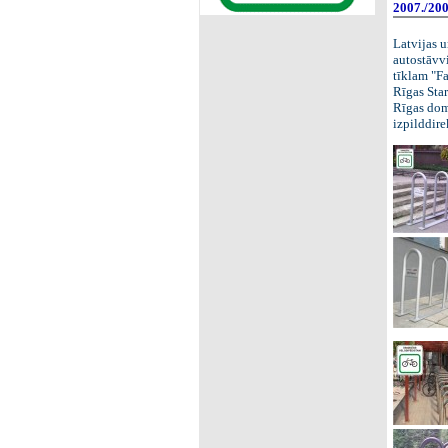
2007./200
Latvijas u
autostāvv
tīklam "F
Rīgas Star
Rīgas dom
izpilddire