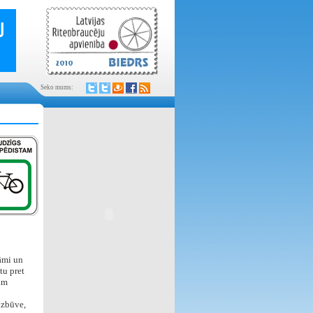
Seko mums:
rāmi un
tu pret
am
 izbūve,