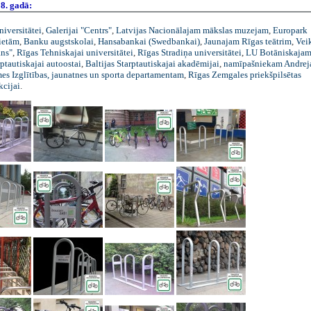
8. gadā:
niversitātei
,
Galerijai "Centrs"
,
Latvijas Nacionālajam mākslas muzejam
,
Europark
ietām
,
Banku augstskolai
,
Hansabankai (Swedbankai)
,
Jaunajam Rīgas teātrim
,
Vei
ans"
,
Rīgas Tehniskajai universitātei
,
Rīgas Stradiņa universitātei
,
LU Botāniskajam
ptautiskajai autoostai
,
Baltijas Starptautiskajai akadēmijai
,
namīpašniekam Andrej
es Izglītības, jaunatnes un sporta departamentam
,
Rīgas Zemgales priekšpilsētas
kcijai
.