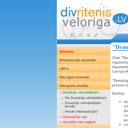
"Drau
Veloziņas
Zīme "Dra
Riteņbraucēju apvienība
organizēja
departamen
LRF.lv
Latvijas 
Velo lapas internetā
"Draudzīgs
personu i
Velosipēdu drošība
Draudzīgs velosipēdistam
Kritēriji:
Par Draudzīgs velosipēdistam
ri
Draudzīgs velosipēdistam
ve
laureāti
ab
Piesaki velodraudzīgos!
ve
Nedraudzīgs velo
pu
Viņi palīdz velo zagļiem!
cit