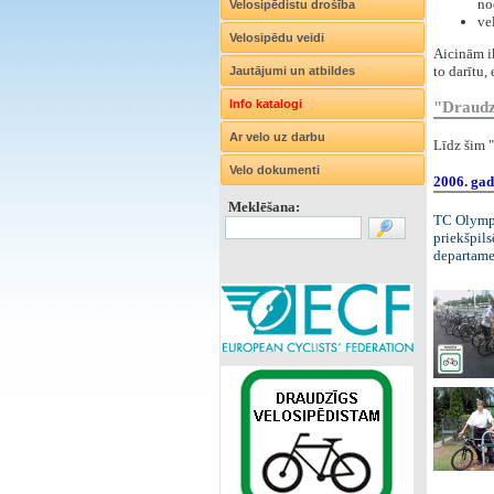
no
Velosipēdistu drošība
ve
Velosipēdu veidi
Aicinām ik
to darītu,
Jautājumi un atbildes
Info katalogi
"Draudzī
Ar velo uz darbu
Līdz šim "
Velo dokumenti
2006. gad
Meklēšana:
TC Olymp
priekšpils
departam