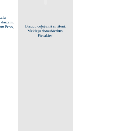
kalu
 dārzam
,
Braucu ceļojumā ar riteni.
am Pebo
,
Meklēju domubiedrus.
Piesakies!