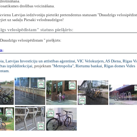
drošināšana.
losatiksmes drošības veicināšana.
vienu Latvijas iedzīvotāju pieteikt pretendentus statusam "Draudzīgs velosipēdis
 ejiet uz sadaļu Piesaki velodraudzīgos!
gs velosipēdistam" statuss piešķirts:
Draudzīgs velosipēdistam " piešķirts:
ā:
ia
,
Latvijas Investīciju un attīstības aģentūrai
,
VIC Velokurjers
,
AS Diena
,
Rīgas V
ētas izpilddirekcijai
, projektam
"Metropolia"
,
Rietumu bankai
,
Rīgas domes Vides
entam
.