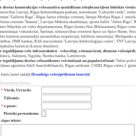
r drošas konstrukcijas velosatatīvu uzstādīšanu riteņbraucējiem būtiskās vietās
stniecībai Latvijā, Rīgas Industriālajam parkam, restorānam "Lidojošā varde", tirdz
ntram "Galleria Riga", Rīgas Jauno tehniķu centram, Jāzepa Mediņa Rīgas 1. mūzika
ltūras centram "Imanta", Latvijas Mākslas akadēmijai, sporta hallei "Arēna Rīga", 
mes Mājokļu un vides departamentam, Rīgas domes ēkai (Rātsnamam), Rīgas centr
manitārajai vidusskolai, Saeimai, tirdzniecības centriem Spice un Spice Home, St
lsts kultūras pieminekļu aizsardzības inspekcijai, Iekšlietu ministrijai, Mežaparka a
edrībai, DNB bankai, RAS stacionāram "Latvijas Infektoloģijas centrs", TNT Latvija
rņakalna baznīcai (Lutera draudzei).
r ieguldījumu velo infrastruktūrā - veloceliņi, velomaršruti, dienesta velosipēdi
āslava, Valmiera, Sigulda, Nordea banka, Lattelecom.
r ieguldījumu drošas velosatiksmes veicināšanā un popularizēšanā:
Valsts polici
klāmas aģentūra Adell Saatchi&Saatchi, Rīgas satiksme, CSDD, Rīgas valsts 2. ģimn
 katru lasiet sadaļā
Draudzīgs velosipēdistam laureāti
Kontaktu forma
*
Vārds, Uzvārds:
Tālrunis:
*
e-pasts:
Pieteikt pretendentu:
ziņas teksts: