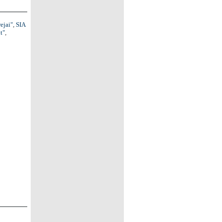
ejai"
,
SIA
t"
,