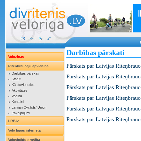
Darbības pārskati
Veloziņas
Pārskats par Latvijas Riteņbrau
Riteņbraucēju apvienība
Darbības pārskati
Pārskats par Latvijas Riteņbrau
Statūti
Kā pievienoties
Pārskats par Latvijas Riteņbrau
Aktivitātes
Vadība
Pārskats par Latvijas Riteņbrau
Kontakti
Latvian Cyclists’ Union
Pārskats par Latvijas Riteņbrau
Pakalpojumi
Pārskats par Latvijas Riteņbrau
LRF.lv
Velo lapas internetā
Velosipēdu drošība