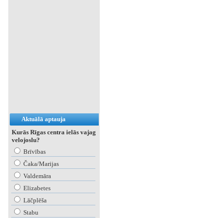
Aktuālā aptauja
Kurās Rīgas centra ielās vajag
velojoslu?
Brīvības
Čaka/Marijas
Valdemāra
Elizabetes
Lāčplēša
Stabu