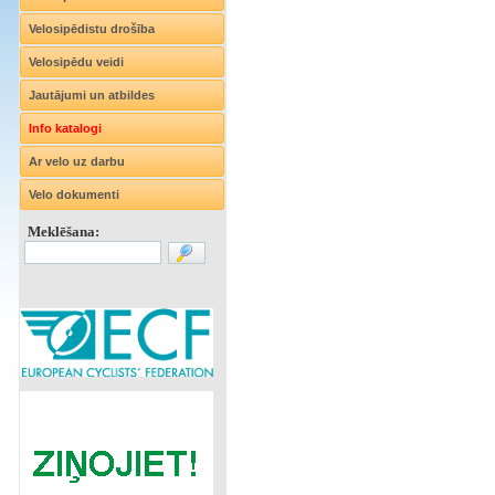
Velosipēdistu drošība
Velosipēdu veidi
Jautājumi un atbildes
Info katalogi
Ar velo uz darbu
Velo dokumenti
Meklēšana: