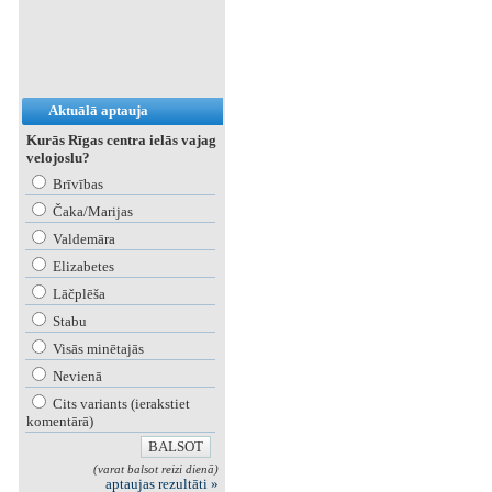
Aktuālā aptauja
Kurās Rīgas centra ielās vajag
velojoslu?
Brīvības
Čaka/Marijas
Valdemāra
Elizabetes
Lāčplēša
Stabu
Visās minētajās
Nevienā
Cits variants (ierakstiet
komentārā)
(varat balsot reizi dienā)
aptaujas rezultāti »