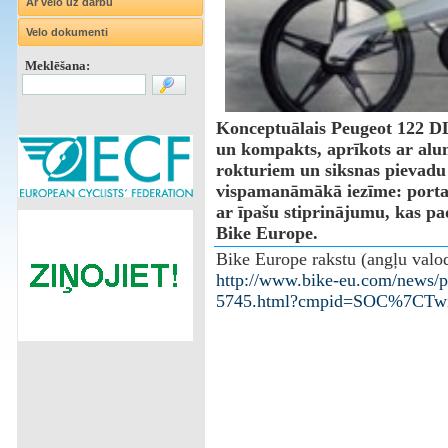
Ar velo uz darbu
Velo dokumenti
Meklēšana:
Konceptuālais Peugeot 122 DL 
un kompakts, aprīkots ar alum
rokturiem un siksnas pievadu
vispamanāmākā iezīme: porta
ar īpašu stiprinājumu, kas p
Bike Europe.
Bike Europe rakstu (angļu valod
http://www.bike-eu.com/news/p
5745.html?cmpid=SOC%7CTwi