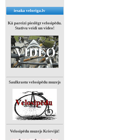
iesaka veloriga.lv
Kā pareizi pieslēgt velosipēdu.
Statīvu veidi un video!
Saulkrastu velosipēdu muzejs
Velosipēdu muzejs Krievijā!