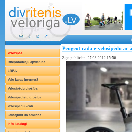
Peugeot rada e-velosipēdu ar
Veloziņas
Ziņa publicēta: 27.03.2012 15:50
Riteņbraucēju apvienība
LRF.lv
Velo lapas internetā
Velosipēdu drošība
Velosipēdistu drošība
Velosipēdu veidi
Jautājumi un atbildes
Info katalogi