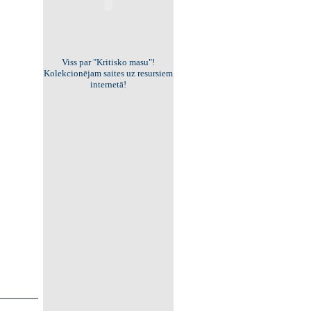
Viss par "Kritisko masu"!
Kolekcionējam saites uz resursiem
internetā!