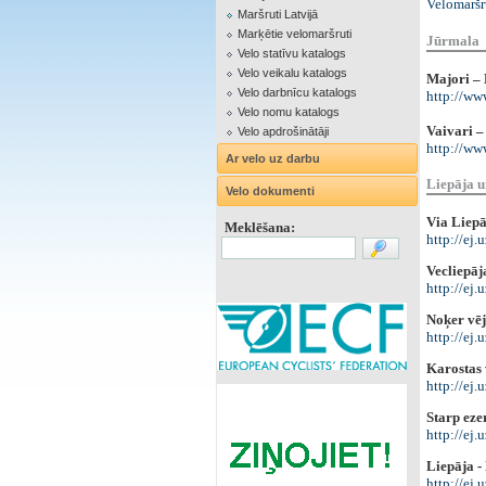
Velomaršr
Maršruti Latvijā
Marķētie velomaršruti
Jūrmala
Velo statīvu katalogs
Velo veikalu katalogs
Majori – 
Velo darbnīcu katalogs
http://www
Velo nomu katalogs
Vaivari 
Velo apdrošinātāji
http://www
Ar velo uz darbu
Liepāja u
Velo dokumenti
Via Liepā
Meklēšana:
http://ej.
Vecliepāj
http://ej.
Noķer vēj
http://ej
Karostas
http://ej
Starp eze
http://ej
Liepāja -
http://ej