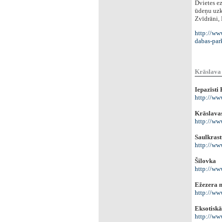
Dvietes ez
ūdeņu uzkr
Zvīdrāni,
http://www
dabas-par
Krāslava
Iepazīsti
http://www
Krāslavas
http://www
Saulkrast
http://www
Šilovka
http://www
Ežezera 
http://ww
Eksotiskā
http://ww