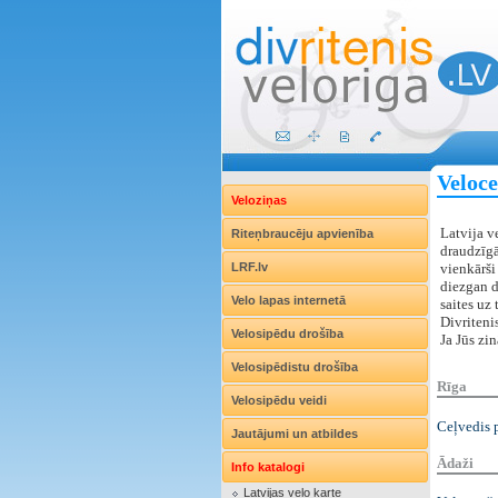
Veloce
Veloziņas
Latvija v
Riteņbraucēju apvienība
draudzīgā
LRF.lv
vienkārši 
diezgan d
Velo lapas internetā
saites uz 
Divriteni
Velosipēdu drošība
Ja Jūs zin
Velosipēdistu drošība
Rīga
Velosipēdu veidi
Ceļvedis 
Jautājumi un atbildes
Ādaži
Info katalogi
Latvijas velo karte