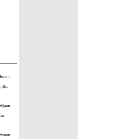
obraukt
pils;
spējams
ēnu
spējams