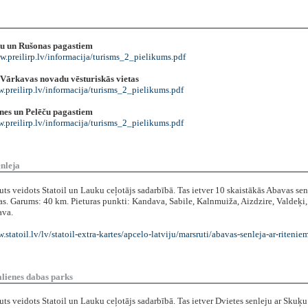
u un Rušonas pagastiem
w.preilirp.lv/informacija/turisms_2_pielikums.pdf
 Vārkavas novadu vēsturiskās vietas
w.preilirp.lv/informacija/turisms_2_pielikums.pdf
nes un Pelēču pagastiem
w.preilirp.lv/informacija/turisms_2_pielikums.pdf
enleja
ts veidots Statoil un Lauku ceļotājs sadarbībā. Tas ietver 10 skaistākās Abavas sen
as. Garums: 40 km. Pieturas punkti: Kandava, Sabile, Kalnmuiža, Aizdzire, Valdeķi,
ava.
.statoil.lv/lv/statoil-extra-kartes/apcelo-latviju/marsruti/abavas-senleja-ar-ritenie
alienes dabas parks
ts veidots Statoil un Lauku ceļotājs sadarbībā. Tas ietver Dvietes senleju ar Skuķu