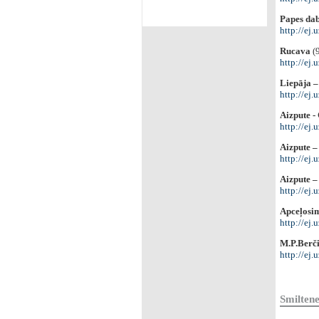
Papes dab
http://ej.
Rucava
(
http://ej.
Liepāja –
http://ej
Aizpute - 
http://ej.
Aizpute –
http://ej
Aizpute –
http://ej
Apceļosim
http://ej.
M.P.Berči
http://ej.
Smilten