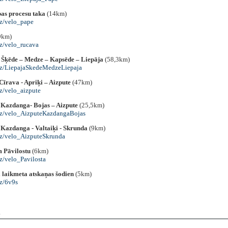
as procesu taka
(14km)
uz/velo_pape
9km)
uz/velo_rucava
 Šķēde – Medze – Kapsēde – Liepāja
(58,3km)
.uz/LiepajaSkedeMedzeLiepaja
Cīrava - Apriķi – Aizpute
(47km)
uz/velo_aizpute
 Kazdanga- Bojas – Aizpute
(25,5km)
.uz/velo_AizputeKazdangaBojas
 Kazdanga - Valtaiķi - Skrunda
(9km)
.uz/velo_AizputeSkrunda
 Pāvilostu
(6km)
uz/velo_Pavilosta
 laikmeta atskaņas šodien
(5km)
uz/6v9s
e