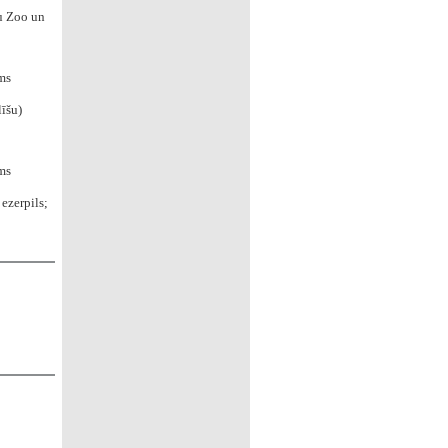
u Zoo un
ms
īšu)
ms
ezerpils;