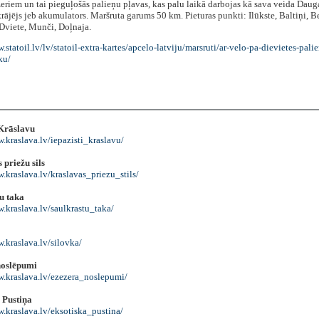
eriem un tai pieguļošās palieņu pļavas, kas palu laikā darbojas kā sava veida Daug
ājējs jeb akumulators. Maršruta garums 50 km. Pieturas punkti: Ilūkste, Baltiņi, B
 Dviete, Munči, Doļnaja.
.statoil.lv/lv/statoil-extra-kartes/apcelo-latviju/marsruti/ar-velo-pa-dievietes-palie
ku/
 Krāslavu
.kraslava.lv/iepazisti_kraslavu/
 priežu sils
.kraslava.lv/kraslavas_priezu_stils/
u taka
.kraslava.lv/saulkrastu_taka/
.kraslava.lv/silovka/
noslēpumi
w.kraslava.lv/ezezera_noslepumi/
 Pustiņa
w.kraslava.lv/eksotiska_pustina/