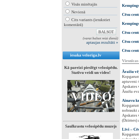
Visās minētajās
Kempings
Nevienā
Cēsu cent
Cits variants (ierakstiet
Kempings
komentārā)
Cēsu cent
(varat balsot reizi dienā)
Cēsu cent
aptaujas rezultāti »
Cēsu cent
iesaka veloriga.lv
Viesnīcas
Kā pareizi pieslēgt velosipēdu.
Āraišu vē
Statīvu veidi un video!
Kopgarums 
aptuveni 4
Apskates v
Āraišu eva
Ainavu kr
Kopgarums 
nobraukt a
Apskates v
(Dzirnes) 
Saulkrastu velosipēdu muzejs
Līvi – Cēs
Kopgarums 