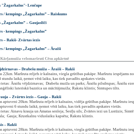
 "Žagarkalns"- Lenčupe
rs / kempings „Žagarkalns” – Raiskums
 „Žagarkalns” – Gaujaslīči
rs - kempings „Žagarkalns”
rs – Rakši- Zvārtas iezis
rs / kempings „Žagarkalns” – Āraiši
 Kārļamuiža velomaršruti Cēsu apkārtnē
jdzirnavas – Drabešu muiža – Āraiši – Rakši
22km. Maršruta reljefs ir kalnains, viegla grūtības pakāpe. Maršrutu iespējams n
 stundu laikā, ņemot vērā laiku, kas tiek pavadīts apskates vietās.
ietas: Āraišu vējdzirnavas; Drabešu muiža un parks; Āraišu pilsdrupas; Āraišu ezer
nģēliski luteriskā baznīca un mācītājmuiža; Rakstu klintis; Simtupes tilts.
auja – Zvārtes iezis – Gauja – Rakši
aptuveni 20km. Maršruta reljefs ir kalnains, vidēja grūtības pakāpe. Maršrutu ie
ptuveni 6 stundu laikā, ņemot vērā laiku, kas tiek pavadīts apskates vietās.
ietas: Ainavu krauja un Amatas senleja; Sesīļu sils; Zvārtes iezi un Lustūzis; Simt
ala; Gauja; Krustkalnu viduslaiku kapsēta; Rakstu klintis.
is – Rakši
aptuveni 28km. Maršruta reljefs ir kalnains, viegla grūtības pakāpe. Maršrutu ie