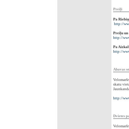
Preiļi
Pa Riebiņ
http://ww
Preiļu un
http://ww
Pa Aizkal
http://ww
Abavas s
Velomaršru
skatu viet
Jaunkand
http://www
Dvietes p
Velomaršru