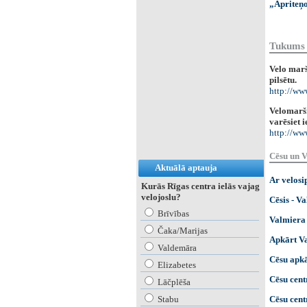
„Apriteņo
Tukums 
Velo marš
pilsētu.
http://ww
Velomaršr
varēsiet 
http://ww
Cēsu un V
Aktuālā aptauja
Ar velosi
Kurās Rīgas centra ielās vajag
velojoslu?
Cēsis - V
Brīvības
Valmiera 
Čaka/Marijas
Apkārt V
Valdemāra
Cēsu apk
Elizabetes
Cēsu centr
Lāčplēša
Cēsu cent
Stabu