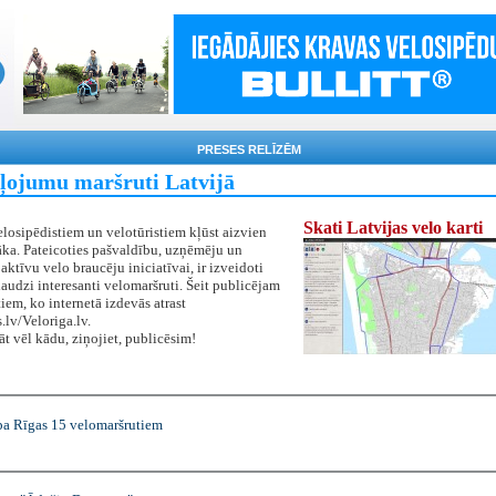
PRESES RELĪZĒM
ļojumu maršruti Latvijā
Skati Latvijas velo karti
elosipēdistiem un velotūristiem kļūst aizvien
ka. Pateicoties pašvaldību, uzņēmēju un
aktīvu velo braucēju iniciatīvai, ir izveidoti
audzi interesanti velomaršruti. Šeit publicējam
tiem, ko internetā izdevās atrast
s.lv/Veloriga.lv.
āt vēl kādu, ziņojiet, publicēsim!
pa Rīgas 15 velomaršrutiem