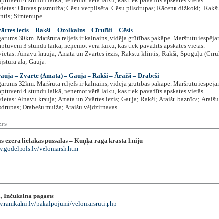
ptuveni 4 stundu laikā, neņemot vērā laiku, kas tiek pavadīts apskates vietās.
vietas: Oluvas pusmuiža; Cēsu vecpilsēta; Cēsu pilsdrupas; Rāceņu dižkoki; Rakš
ntis; Simtenupe.
ārtes iezis – Rakši – Ozolkalns – Cīrulīši – Cēsis
arums 30km. Maršruta reljefs ir kalnains, vidēja grūtības pakāpe. Maršrutu iespēja
ptuveni 3 stundu laikā, neņemot vērā laiku, kas tiek pavadīts apskates vietās.
ietas: Ainavu krauja; Amata un Zvārtes iezis; Rakstu klintis; Rakši; Spoguļu (Cīrul
ijstūra ala; Gauja.
auja – Zvārte (Amata) – Gauja – Rakši – Āraiši – Drabeši
arums 32km. Maršruta reljefs ir kalnains, vidēja grūtības pakāpe. Maršrutu iespēja
ptuveni 4 stundu laikā, neņemot vērā laiku, kas tiek pavadīts apskates vietās.
ietas: Ainavu krauja; Amata un Zvārtes iezis; Gauja; Rakši; Āraišu baznīca; Āraišu 
sdrupas; Drabešu muiža; Āraišu vējdzirnavas.
ers
 ezera lielākās pussalas – Kuņķa raga krasta līniju
w.godelpols.lv/velomarsh.htm
 Inčukalna pagasts
w.ramkalni.lv/pakalpojumi/velomarsruti.php