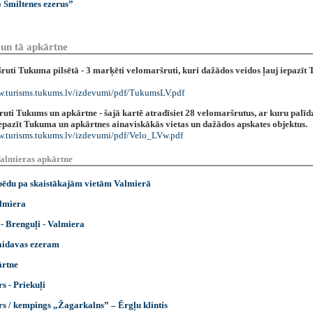
 Smiltenes ezerus”
un tā apkārtne
ruti Tukuma pilsētā - 3 marķēti velomaršruti, kuri dažādos veidos ļauj iepazīt
w.turisms.tukums.lv/izdevumi/pdf/TukumsLV.pdf
uti Tukums un apkārtne - šajā kartē atradīsiet 28 velomaršrutus, ar kuru palīd
iepazīt Tukuma un apkārtnes ainaviskākās vietas un dažādos apskates objektus.
w.turisms.tukums.lv/izdevumi/pdf/Velo_LVw.pdf
almieras apkārtne
pēdu pa skaistākajām vietām Valmierā
almiera
- Brenguļi - Valmiera
aidavas ezeram
ārtne
s - Priekuļi
rs / kempings „Žagarkalns” – Ērgļu klintis