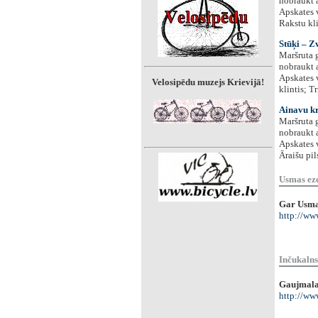
nobraukt a
Apskates 
Rakstu kli
Stūķi – Zv
Maršruta g
nobraukt a
Apskates v
Velosipēdu muzejs Krievijā!
klintis; Tr
Ainavu kr
Maršruta g
nobraukt a
Apskates v
Āraišu pil
Usmas ez
Gar Usmas
http://ww
Inčukalns
Gaujmala,
http://ww