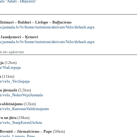
uts "Ādaži - Dūņezers"
Dzintari – Bulduri – Lielupe – Buļļuciems
.jurmala.lv/lv/home/turistiem/aktivais/Velo/default.aspx
– Jaunķemeri – Ķemeri
.jurmala.lv/lv/home/turistiem/aktivais/Velo/default.aspx
n tās apkārtne
ja
(12km)
uz/ViaLiepaja
a
(11km)
uz/velo_Vecliepaja
u jūrmalā
(5,5km)
.uz/velo_NokerVejuJurmala
 valdzinājums
(12km)
.uz/velo_KarostasValdzinajums
ru un jūru
(18km)
.uz/velo_StarpEzeruUnJuru
 Bernāti – Jūrmalciems – Pape
(56km)
.uz/velo_Liepaja_Pape