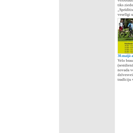
velobrauc
tiks zied
„Sprīdītis
veselīgi 
30.maijā 
Velo brau
(sestdien
novada ve
dzīvesvei
tradīciju