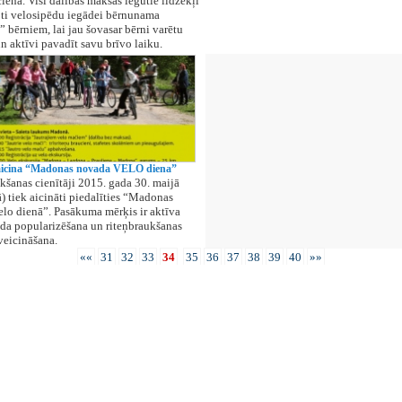
ienā. Visi dalības maksās iegūtie līdzekļi
oti velosipēdu iegādei bērnunama
” bērniem, lai jau šovasar bērni varētu
un aktīvi pavadīt savu brīvo laiku.
aicina “Madonas novada VELO diena”
kšanas cienītāji 2015. gada 30. maijā
ā) tiek aicināti piedalīties “Madonas
lo dienā”. Pasākuma mērķis ir aktīva
da popularizēšana un riteņbraukšanas
 veicināšana.
««
31
32
33
34
35
36
37
38
39
40
»»