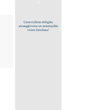
Viss par "Kritisko masu"!
Kolekcionējam saites uz resursiem
internetā!