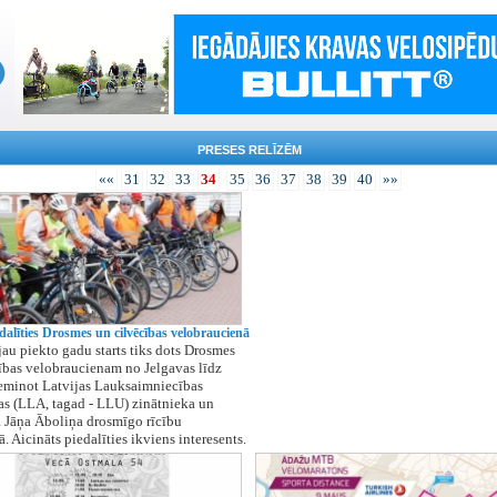
PRESES RELĪZĒM
««
31
32
33
34
35
36
37
38
39
40
»»
dalīties Drosmes un cilvēcības velobraucienā
jau piekto gadu starts tiks dots Drosmes
ības velobraucienam no Jelgavas līdz
eminot Latvijas Lauksaimniecības
s (LLA, tagad - LLU) zinātnieka un
 Jāņa Āboliņa drosmīgo rīcību
. Aicināts piedalīties ikviens interesents.