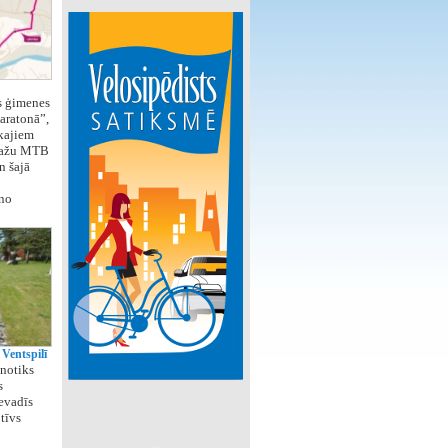
s ģimenes
aratonā”,
kajiem
Ādažu MTB
n šajā
 no
Ventspilī
notiks
s
evadīs
tīvs