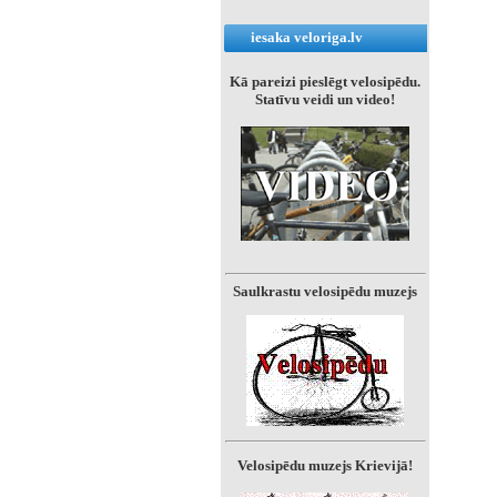
iesaka veloriga.lv
Kā pareizi pieslēgt velosipēdu.
Statīvu veidi un video!
Saulkrastu velosipēdu muzejs
Velosipēdu muzejs Krievijā!