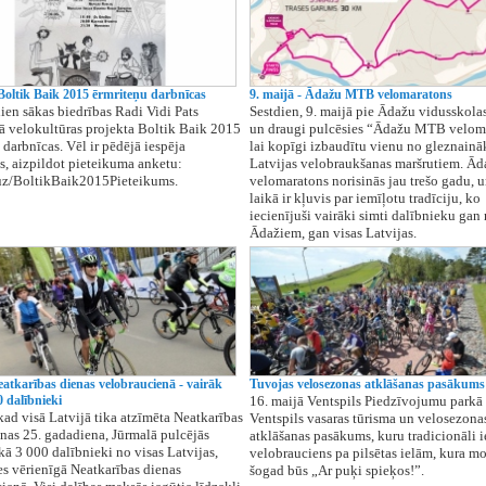
 Boltik Baik 2015 ērmriteņu darbnīcas
9. maijā - Ādažu MTB velomaratons
ien sākas biedrības Radi Vidi Pats
Sestdien, 9. maijā pie Ādažu vidusskola
ā velokultūras projekta Boltik Baik 2015
un draugi pulcēsies “Ādažu MTB velom
 darbnīcas. Vēl ir pēdējā iespēja
lai kopīgi izbaudītu vienu no gleznainā
es, aizpildot pieteikuma anketu:
Latvijas velobraukšanas maršrutiem. 
.uz/BoltikBaik2015Pieteikums.
velomaratons norisinās jau trešo gadu, u
laikā ir kļuvis par iemīļotu tradīciju, ko
iecienījuši vairāki simti dalībnieku gan
Ādažiem, gan visas Latvijas.
atkarības dienas velobraucienā - vairāk
Tuvojas velosezonas atklāšanas pasākums 
 dalībnieki
16. maijā Ventspils Piedzīvojumu parkā 
 kad visā Latvijā tika atzīmēta Neatkarības
Ventspils vasaras tūrisma un velosezona
nas 25. gadadiena, Jūrmalā pulcējās
atklāšanas pasākums, kuru tradicionāli i
kā 3 000 dalībnieki no visas Latvijas,
velobrauciens pa pilsētas ielām, kura mo
es vērienīgā Neatkarības dienas
šogad būs „Ar puķi spieķos!”.