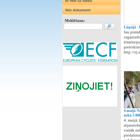
Ar velo uz darbu
Velo dokumenti
Meklēšana:
Liepājā -
Jau pirmd
organizēt
ērmriteņu
pieteikti
http://ej
4.maijā Ne
nekā 3 000
4. maijā,
atjaunoša
vairāk ne
piedaloti