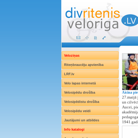
Veloziņas
Riteņbraucēju apvienība
LRF.lv
Velo lapas internetā
Aicina pie
Velosipēdu drošība
27.maijā 
Velosipēdistu drošība
un cilvēc
Aucei, pi
Velosipēdu veidi
akadēmija
pedagoga
Jautājumi un atbildes
1941.gadā
Info katalogi