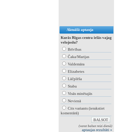
Aktuālā aptauja
Kurās Rīgas centra ielās vajag
velojoslu?
Brīvības
Čaka/Marijas
Valdemāra
Elizabetes
Lāčplēša
Stabu
Visās minētajās
Nevienā
Cits variants (ierakstiet
komentārā)
(varat balsot reizi dienā)
aptaujas rezultāti »