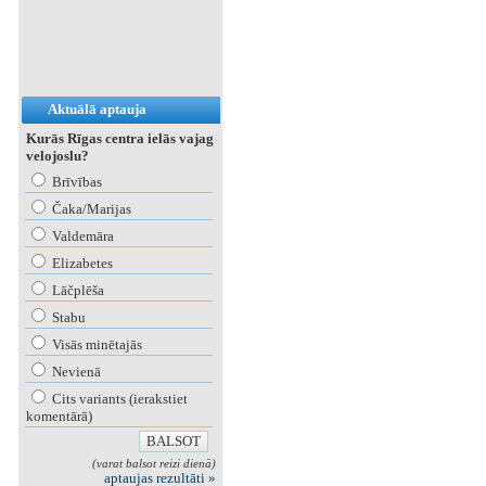
Aktuālā aptauja
Kurās Rīgas centra ielās vajag
velojoslu?
Brīvības
Čaka/Marijas
Valdemāra
Elizabetes
Lāčplēša
Stabu
Visās minētajās
Nevienā
Cits variants (ierakstiet
komentārā)
(varat balsot reizi dienā)
aptaujas rezultāti »