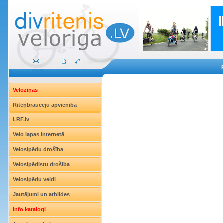
Veloziņas
Riteņbraucēju apvienība
LRF.lv
Velo lapas internetā
Velosipēdu drošība
Velosipēdistu drošība
Velosipēdu veidi
Jautājumi un atbildes
Info katalogi