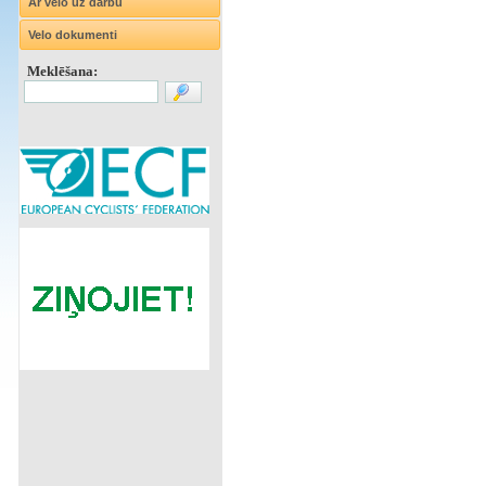
Ar velo uz darbu
Velo dokumenti
Meklēšana: