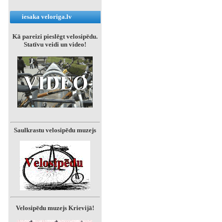
iesaka veloriga.lv
Kā pareizi pieslēgt velosipēdu.
Statīvu veidi un video!
Saulkrastu velosipēdu muzejs
Velosipēdu muzejs Krievijā!