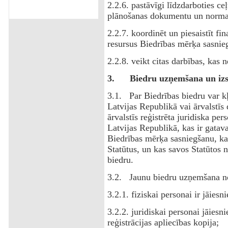
2.2.6. pastāvīgi līdzdarboties ceļ
plānošanas dokumentu un normat
2.2.7. koordinēt un piesaistīt fin
resursus Biedrības mērķa sasnie
2.2.8. veikt citas darbības, kas
3.
Biedru uzņemšana un izs
3.1. Par Biedrības biedru var k
Latvijas Republikā vai ārvalstīs 
ārvalstīs reģistrēta juridiska per
Latvijas Republikā, kas ir gatav
Biedrības mērķa sasniegšanu, ka
Statūtus, un kas savos Statūtos 
biedru.
3.2. Jaunu biedru uzņemšana no
3.2.1. fiziskai personai ir jāies
3.2.2. juridiskai personai jāiesn
reģistrācijas apliecības kopija;