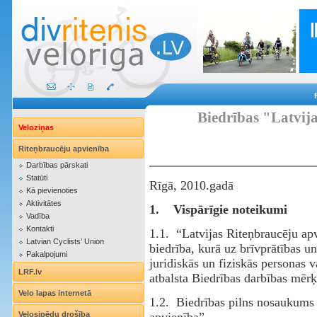
Biedrības "Latvij
Veloziņas
Riteņbraucēju apvienība
Darbības pārskati
Statūti
Rīgā, 2010.gadā
Kā pievienoties
Aktivitātes
1.
Vispārīgie noteikumi
Vadība
Kontakti
1.1. “Latvijas Riteņbraucēju apv
Latvian Cyclists’ Union
biedrība, kurā uz brīvprātības un
Pakalpojumi
juridiskās un fiziskās personas v
LRF.lv
atbalsta Biedrības darbības mērķi
Velo lapas internetā
1.2. Biedrības pilns nosaukums l
apvienība”.
Velosipēdu drošība