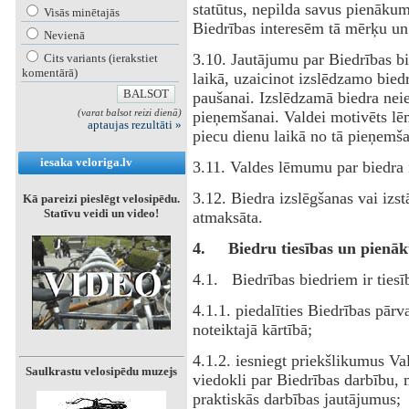
statūtus, nepilda savus pienākum
Visās minētajās
Biedrības interesēm tā mērķu u
Nevienā
3.10. Jautājumu par Biedrības bi
Cits variants (ierakstiet
komentārā)
laikā, uzaicinot izslēdzamo bie
paušanai. Izslēdzamā biedra nei
(varat balsot reizi dienā)
pieņemšanai. Valdei motivēts l
aptaujas rezultāti »
piecu dienu laikā no tā pieņemša
iesaka veloriga.lv
3.11. Valdes lēmumu par biedra i
3.12. Biedra izslēgšanas vai izs
Kā pareizi pieslēgt velosipēdu.
Statīvu veidi un video!
atmaksāta.
4.
Biedru tiesības un pienā
4.1. Biedrības biedriem ir tiesī
4.1.1. piedalīties Biedrības pārv
noteiktajā kārtībā;
4.1.2. iesniegt priekšlikumus Vald
Saulkrastu velosipēdu muzejs
viedokli par Biedrības darbību,
praktiskās darbības jautājumus;