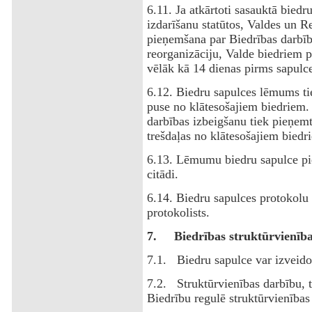
6.11. Ja atkārtoti sasauktā biedr
izdarīšanu statūtos, Valdes un 
pieņemšana par Biedrības darbīb
reorganizāciju, Valde biedriem p
vēlāk kā 14 dienas pirms sapulc
6.12. Biedru sapulces lēmums tie
puse no klātesošajiem biedriem.
darbības izbeigšanu tiek pieņemt
trešdaļas no klātesošajiem biedr
6.13. Lēmumu biedru sapulce pieņ
citādi.
6.14. Biedru sapulces protokolu 
protokolists.
7.
Biedrības struktūrvienīb
7.1. Biedru sapulce var izveidot
7.2. Struktūrvienības darbību, t
Biedrību regulē struktūrvienība