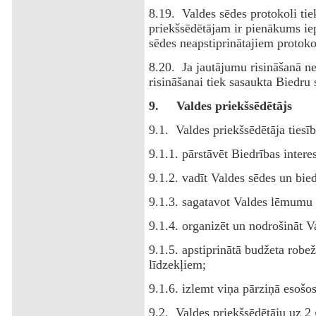
8.19. Valdes sēdes protokoli tie
priekšsēdētājam ir pienākums iep
sēdes neapstiprinātajiem protok
8.20. Ja jautājumu risināšanā n
risināšanai tiek sasaukta Biedru 
9.
Valdes priekšsēdētājs
9.1. Valdes priekšsēdētāja tiesī
9.1.1. pārstāvēt Biedrības interes
9.1.2. vadīt Valdes sēdes un bie
9.1.3. sagatavot Valdes lēmumu 
9.1.4. organizēt un nodrošināt V
9.1.5. apstiprinātā budžeta robe
līdzekļiem;
9.1.6. izlemt viņa pārziņā esošos
9.2. Valdes priekšsēdētāju uz 2 