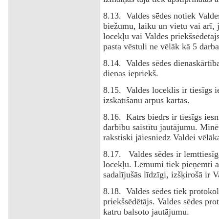
8.13. Valdes sēdes notiek Valdes
biežumu, laiku un vietu vai arī,
locekļu vai Valdes priekšsēdētāj
pasta vēstuli ne vēlāk kā 5 darba
8.14. Valdes sēdes dienaskārtīb
dienas iepriekš.
8.15. Valdes loceklis ir tiesīgs 
izskatīšanu ārpus kārtas.
8.16. Katrs biedrs ir tiesīgs ies
darbību saistītu jautājumu. Min
rakstiski jāiesniedz Valdei vēlā
8.17. Valdes sēdes ir lemttiesīga
locekļu. Lēmumi tiek pieņemti a
sadalījušās līdzīgi, izšķirošā ir 
8.18. Valdes sēdes tiek protokol
priekšsēdētājs. Valdes sēdes pro
katru balsoto jautājumu.