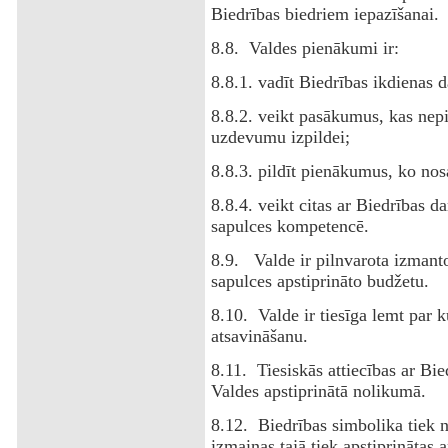
Biedrības biedriem iepazīšanai.
8.8. Valdes pienākumi ir:
8.8.1. vadīt Biedrības ikdienas d
8.8.2. veikt pasākumus, kas nep
uzdevumu izpildei;
8.8.3. pildīt pienākumus, ko nos
8.8.4. veikt citas ar Biedrības da
sapulces kompetencē.
8.9. Valde ir pilnvarota izmanto
sapulces apstiprināto budžetu.
8.10. Valde ir tiesīga lemt par
atsavināšanu.
8.11. Tiesiskās attiecības ar Bie
Valdes apstiprinātā nolikumā.
8.12. Biedrības simbolika tiek n
izmaiņas tajā tiek apstiprinātas