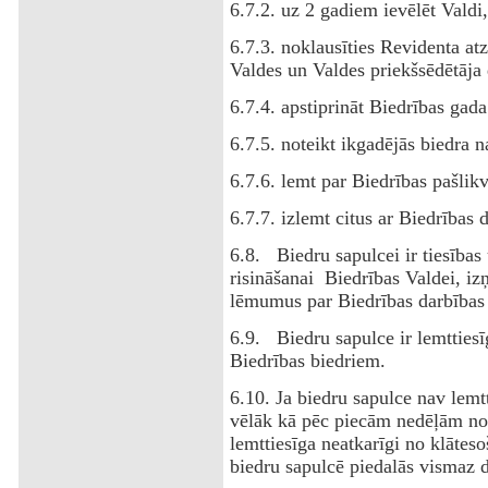
6.7.2. uz 2 gadiem ievēlēt Valdi
6.7.3. noklausīties Revidenta at
Valdes un Valdes priekšsēdētāja 
6.7.4. apstiprināt Biedrības gad
6.7.5. noteikt ikgadējās biedra 
6.7.6. lemt par Biedrības pašlik
6.7.7. izlemt citus ar Biedrības 
6.8. Biedru sapulcei ir tiesības
risināšanai Biedrības Valdei, iz
lēmumus par Biedrības darbības 
6.9. Biedru sapulce ir lemttiesī
Biedrības biedriem.
6.10. Ja biedru sapulce nav lem
vēlāk kā pēc piecām nedēļām no 
lemttiesīga neatkarīgi no klāteso
biedru sapulcē piedalās vismaz d