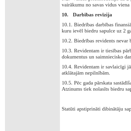
vairākumu no savas vidus viena 
10.
Darbības revīzija
10.1. Biedrības darbības finansi
kuru ievēl biedru sapulce uz 2 g
10.2. Biedrības revidents nevar b
10.3. Revidentam ir tiesības pār
dokumentus un saimniecisko dar
10.4. Revidentam ir savlaicīgi j
atklātajām nepilnībām.
10.5. Pēc gada pārskata sastādī
Atzinums tiek nolasīts biedru sa
Statūti apstiprināti dibinātāju 