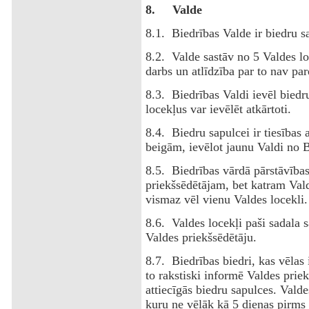
8.
Valde
8.1. Biedrības Valde ir biedru sa
8.2. Valde sastāv no 5 Valdes lo
darbs un atlīdzība par to nav par
8.3. Biedrības Valdi ievēl biedr
locekļus var ievēlēt atkārtoti.
8.4. Biedru sapulcei ir tiesības 
beigām, ievēlot jaunu Valdi no B
8.5. Biedrības vārdā pārstāvības
priekšsēdētājam, bet katram Vald
vismaz vēl vienu Valdes locekli.
8.6. Valdes locekļi paši sadala 
Valdes priekšsēdētāju.
8.7. Biedrības biedri, kas vēlas
to rakstiski informē Valdes prie
attiecīgās biedru sapulces. Valde
kuru ne vēlāk kā 5 dienas pirms 