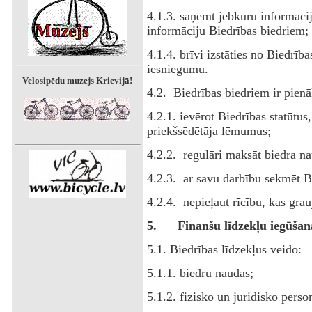
4.1.3. saņemt jebkuru informācij
informāciju Biedrības biedriem;
4.1.4. brīvi izstāties no Biedrīb
iesniegumu.
Velosipēdu muzejs Krievijā!
4.2. Biedrības biedriem ir pien
4.2.1. ievērot Biedrības statūtus
priekšsēdētāja lēmumus;
4.2.2. regulāri maksāt biedra n
4.2.3. ar savu darbību sekmēt 
4.2.4. nepieļaut rīcību, kas grau
5.
Finanšu līdzekļu iegūšana
5.1. Biedrības līdzekļus veido:
5.1.1. biedru naudas;
5.1.2. fizisko un juridisko pers