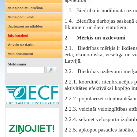
Velosipēdistu drošība
1.3. Biedrība ir nodibināta uz n
Velosipēdu veidi
1.4. Biedrība darbojas saskaņā 
likumiem un šiem statūtiem.
Jautājumi un atbildes
Info katalogi
2.
Mērķis un uzdevumi
Ar velo uz darbu
2.1. Biedrības mērķis ir ikdien
ērta, ekonomiska, veselīga un vi
Velo dokumenti
Latvijā.
Meklēšana:
2.2. Biedrības uzdevumi mērķa 
2.2.1. koordinēt riteņbraucējus 
aktivitātes efektīvākai kopīgo in
2.2.2. popularizēt riteņbraukšan
2.2.3. veicināt veloizglītības attī
2.2.4. sekmēt velosporta izplatīb
2.2.5. apkopot pasaules labāko, L