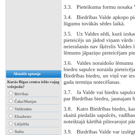
3.3. Pieteikuma formu nosaka 
3.4. Biedrības Valde apkopo pie
lūgumu tuvākās sēdes laikā.
3.5. Uz Valdes sēdi, kurā izskat
pieteicējs un jādod viņam vārds 
neierašanās nav šķērslis Valdes
lēmums jāpaziņo pieteicējam pie
3.6. Valdes noraidošo lēmumu pi
biedru sapulce noraida pieteicēj
Aktuālā aptauja
Biedrības biedru, un viņš var ie
gada termiņa notecēšanas.
Kurās Rīgas centra ielās vajag
velojoslu?
3.7. Ja Valde vai biedru sapulc
Brīvības
par Biedrības biedru, jaunajam 
Čaka/Marijas
3.8. Katrs Biedrības biedrs, kas 
Valdemāra
skaitā piedalās sapulcēs, vadības 
Elizabetes
noteiktajā kārtībā pilnvarojot pār
Lāčplēša
3.9. Biedrības Valde var izslēgt
Stabu