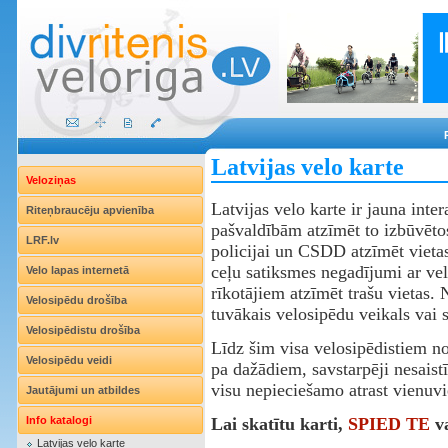
Latvijas velo karte
Veloziņas
Latvijas velo karte ir jauna inte
Riteņbraucēju apvienība
pašvaldībām atzīmēt to izbūvētos
LRF.lv
policijai un CSDD atzīmēt vietas
ceļu satiksmes negadījumi ar ve
Velo lapas internetā
rīkotājiem atzīmēt trašu vietas. 
Velosipēdu drošība
tuvākais velosipēdu veikals vai s
Velosipēdistu drošība
Līdz šim visa velosipēdistiem no
Velosipēdu veidi
pa dažādiem, savstarpēji nesaist
visu nepieciešamo atrast vienuvi
Jautājumi un atbildes
Info katalogi
Lai skatītu karti,
SPIED TE
v
Latvijas velo karte