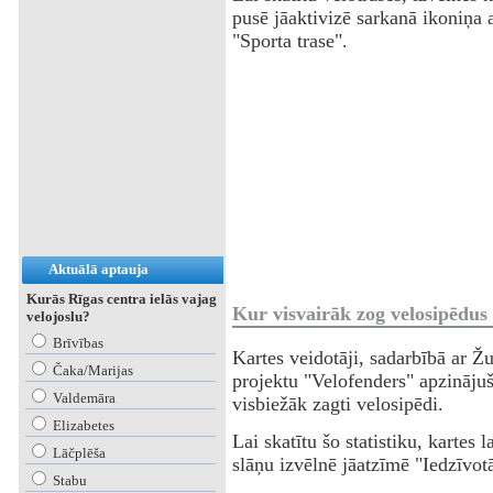
pusē jāaktivizē sarkanā ikoniņa 
"Sporta trase".
Aktuālā aptauja
Kurās Rīgas centra ielās vajag
Kur visvairāk zog velosipēdus
velojoslu?
Brīvības
Kartes veidotāji, sadarbībā ar Ž
Čaka/Marijas
projektu "Velofenders" apzinājuš
Valdemāra
visbiežāk zagti velosipēdi.
Elizabetes
Lai skatītu šo statistiku, kartes 
Lāčplēša
slāņu izvēlnē jāatzīmē "Iedzīvot
Stabu