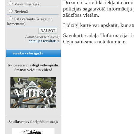
Drīzumā kartē tiks iekļauta arī of
Visās minētajās
policijas sagatavotā informācija
Nevienā
zādzības vietām.
Cits variants (ierakstiet
komentārā)
Līdzīgi kartē var apskatīt, kur
Savukārt, sadaļā "Informācija" ir
(varat balsot reizi dienā)
aptaujas rezultāti »
Ceļu satiksmes noteikumiem.
iesaka veloriga.lv
Kā pareizi pieslēgt velosipēdu.
Statīvu veidi un video!
Saulkrastu velosipēdu muzejs