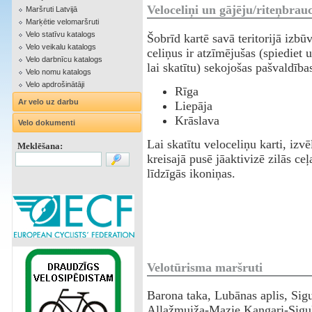
Veloceliņi un gājēju/riteņbrauc
Maršruti Latvijā
Marķētie velomaršruti
Velo statīvu katalogs
Šobrīd kartē savā teritorijā izbū
Velo veikalu katalogs
celiņus ir atzīmējušas (spiediet u
Velo darbnīcu katalogs
lai skatītu) sekojošas pašvaldība
Velo nomu katalogs
Velo apdrošinātāji
Rīga
Ar velo uz darbu
Liepāja
Krāslava
Velo dokumenti
Lai skatītu veloceliņu karti, izvē
Meklēšana:
kreisajā pusē jāaktivizē zilās c
līdzīgās ikoniņas.
Velotūrisma maršruti
Barona taka, Lubānas aplis, Sigu
Allažmuiža-Mazie Kangari-Sigu