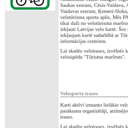
Saukas ezeram, Cēsis-Vaidava, 
Vaidavas ezeram, Ķemeri-Sloka
velotūrisma sporta aplis, Mēs PAR
tikai daži no velotūrisma maršru
iekļauti Latvijas velo kartē. Šos
iekļaujam kartē sadarbībā ar Tū
informācijas centriem.
Lai skatītu velotrases, izvēlnēs k
velosipēdu "Tūrisma maršruts".
Velosporta trases
Karti aktīvi izmanto lielākie vel
pasākumu organizētāji, atzīmējo
trases.
Lai skatītu velotrases, izvēlnēs k