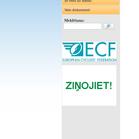
Ar velo uz darbu
Velo dokumenti
Meklēšana: