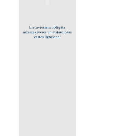
Viss par "Kritisko masu"!
Kolekcionējam saites uz resursiem
internetā!