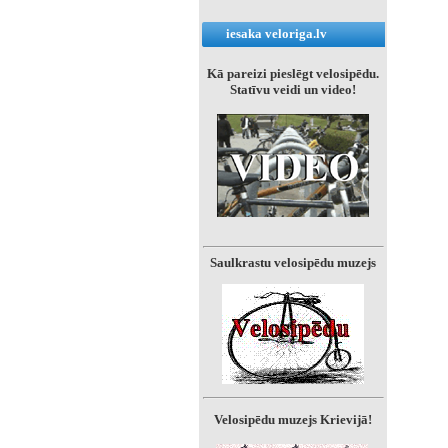
iesaka veloriga.lv
Kā pareizi pieslēgt velosipēdu.
Statīvu veidi un video!
Saulkrastu velosipēdu muzejs
Velosipēdu muzejs Krievijā!