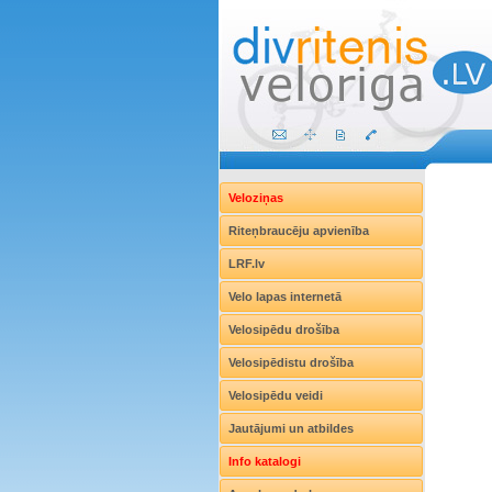
Veloziņas
Riteņbraucēju apvienība
LRF.lv
Velo lapas internetā
Velosipēdu drošība
Velosipēdistu drošība
Velosipēdu veidi
Jautājumi un atbildes
Info katalogi