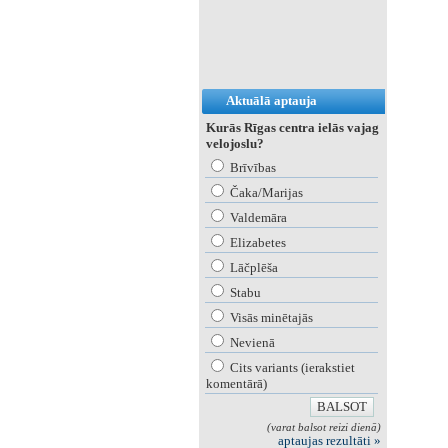
Aktuālā aptauja
Kurās Rīgas centra ielās vajag
velojoslu?
Brīvības
Čaka/Marijas
Valdemāra
Elizabetes
Lāčplēša
Stabu
Visās minētajās
Nevienā
Cits variants (ierakstiet
komentārā)
(varat balsot reizi dienā)
aptaujas rezultāti »