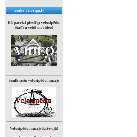
iesaka veloriga.lv
Kā pareizi pieslēgt velosipēdu.
Statīvu veidi un video!
Saulkrastu velosipēdu muzejs
Velosipēdu muzejs Krievijā!