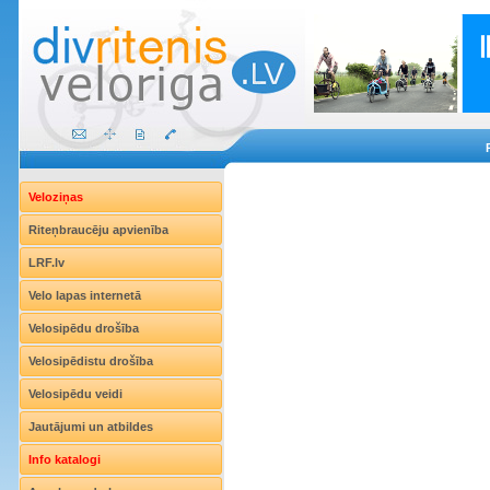
Veloziņas
Riteņbraucēju apvienība
LRF.lv
Velo lapas internetā
Velosipēdu drošība
Velosipēdistu drošība
Velosipēdu veidi
Jautājumi un atbildes
Info katalogi