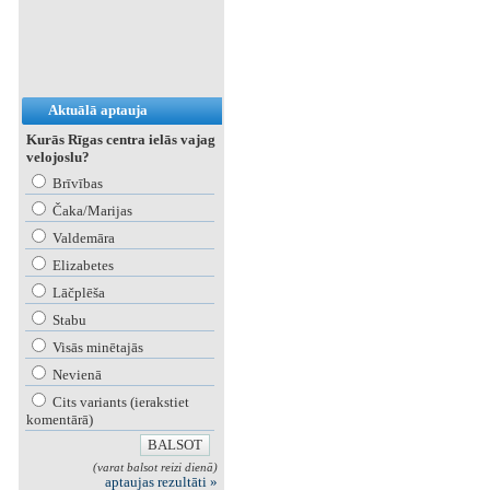
Aktuālā aptauja
Kurās Rīgas centra ielās vajag
velojoslu?
Brīvības
Čaka/Marijas
Valdemāra
Elizabetes
Lāčplēša
Stabu
Visās minētajās
Nevienā
Cits variants (ierakstiet
komentārā)
(varat balsot reizi dienā)
aptaujas rezultāti »