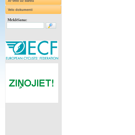
Ar velo uz darbu
Velo dokumenti
Meklēšana: