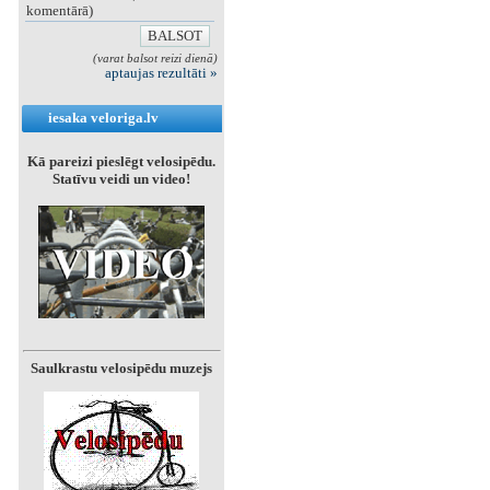
komentārā)
(varat balsot reizi dienā)
aptaujas rezultāti »
iesaka veloriga.lv
Kā pareizi pieslēgt velosipēdu.
Statīvu veidi un video!
Saulkrastu velosipēdu muzejs