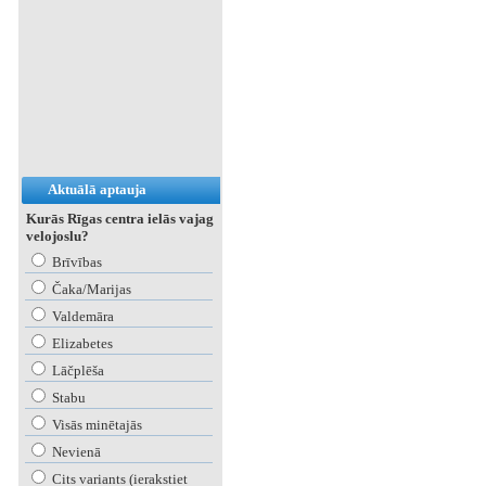
Aktuālā aptauja
Kurās Rīgas centra ielās vajag
velojoslu?
Brīvības
Čaka/Marijas
Valdemāra
Elizabetes
Lāčplēša
Stabu
Visās minētajās
Nevienā
Cits variants (ierakstiet