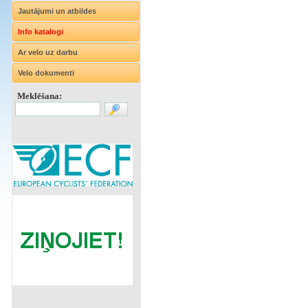
Jautājumi un atbildes
Info katalogi
Ar velo uz darbu
Velo dokumenti
Meklēšana: