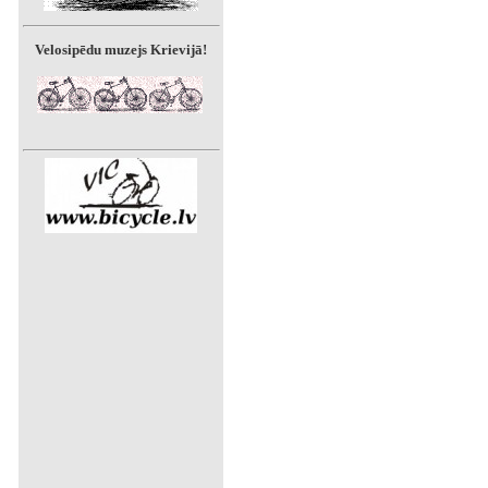
Velosipēdu muzejs Krievijā!