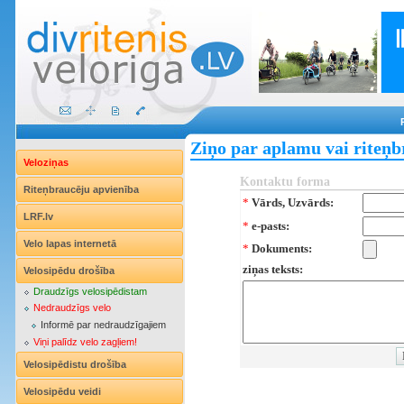
Ziņo par aplamu vai riteņb
Veloziņas
Kontaktu forma
Riteņbraucēju apvienība
*
Vārds, Uzvārds:
LRF.lv
*
e-pasts:
Velo lapas internetā
*
Dokuments:
ziņas teksts:
Velosipēdu drošība
Draudzīgs velosipēdistam
Nedraudzīgs velo
Informē par nedraudzīgajiem
Viņi palīdz velo zagļiem!
Velosipēdistu drošība
Velosipēdu veidi