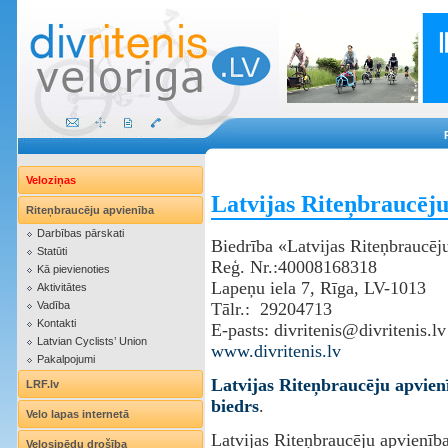
Veloziņas
Latvijas Riteņbraucēju
Riteņbraucēju apvienība
Darbības pārskati
Biedrība «Latvijas Riteņbraucēj
Statūti
Reģ. Nr.:40008168318
Kā pievienoties
Lapeņu iela 7, Rīga, LV-1013
Aktivitātes
Vadība
‌Tālr.: 29204713
Kontakti
E-pasts: divritenis@divritenis.lv
Latvian Cyclists’ Union
www.divritenis.lv
Pakalpojumi
Latvijas Riteņbraucēju apvien
LRF.lv
biedrs
.
Velo lapas internetā
Latvijas Riteņbraucēju apvienība
Velosipēdu drošība