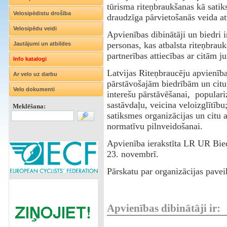
tūrisma riteņbraukšanas kā satik
Velosipēdistu drošība
draudzīga pārvietošanās veida att
Velosipēdu veidi
Apvienības dibinātāji un biedri i
personas, kas atbalsta riteņbrauk
Jautājumi un atbildes
partnerības attiecības ar citām 
Info katalogi
Latvijas Riteņbraucēju apvienība
Ar velo uz darbu
pārstāvošajām biedrībām un citu
Velo dokumenti
interešu pārstāvēšanai, populari
sastāvdaļu, veicina veloizglītību
Meklēšana:
satiksmes organizācijas un citu 
normatīvu pilnveidošanai.
Apvienība ierakstīta LR UR Bie
23. novembrī.
Pārskatu par organizācijas pavei
Apvienības dibinātāji ir: