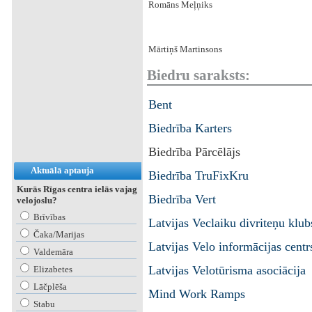
Romāns Meļņiks
Mārtiņš Martinsons
Biedru saraksts:
Bent
Biedrība Karters
Biedrība Pārcēlājs
Aktuālā aptauja
Biedrība TruFixKru
Kurās Rīgas centra ielās vajag
Biedrība Vert
velojoslu?
Brīvības
Latvijas Veclaiku divriteņu klub
Čaka/Marijas
Latvijas Velo informācijas centr
Valdemāra
Latvijas Velotūrisma asociācija
Elizabetes
Lāčplēša
Mind Work Ramps
Stabu