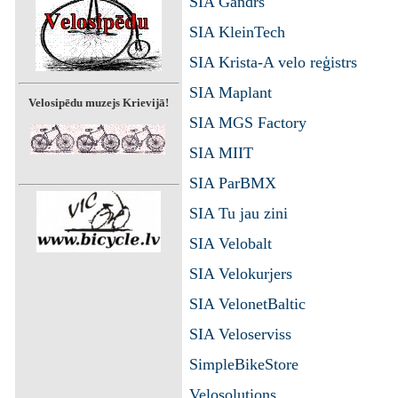
SIA Gandrs
SIA KleinTech
SIA Krista-A velo reģistrs
SIA Maplant
Velosipēdu muzejs Krievijā!
SIA MGS Factory
SIA MIIT
SIA ParBMX
SIA Tu jau zini
SIA Velobalt
SIA Velokurjers
SIA VelonetBaltic
SIA Veloserviss
SimpleBikeStore
Velosolutions