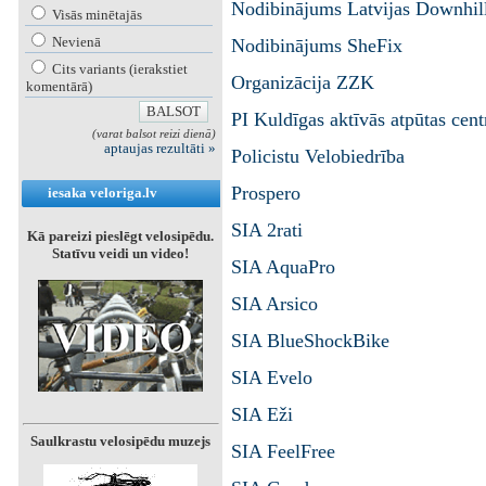
Nodibinājums Latvijas Downhill
Visās minētajās
Nevienā
Nodibinājums SheFix
Cits variants (ierakstiet
Organizācija ZZK
komentārā)
PI Kuldīgas aktīvās atpūtas cent
(varat balsot reizi dienā)
aptaujas rezultāti »
Policistu Velobiedrība
Prospero
iesaka veloriga.lv
SIA 2rati
Kā pareizi pieslēgt velosipēdu.
Statīvu veidi un video!
SIA AquaPro
SIA Arsico
SIA BlueShockBike
SIA Evelo
SIA Eži
Saulkrastu velosipēdu muzejs
SIA FeelFree