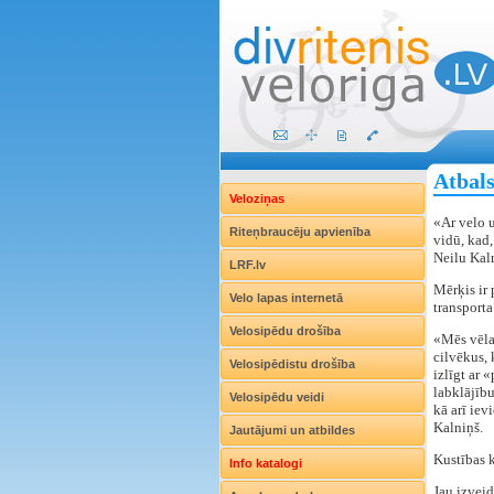
Atbals
Veloziņas
«Ar velo u
Riteņbraucēju apvienība
vidū, kad
Neilu Kal
LRF.lv
Mērķis ir 
Velo lapas internetā
transporta
Velosipēdu drošība
«Mēs vēlam
cilvēkus, 
Velosipēdistu drošība
izlīgt ar 
labklājību
Velosipēdu veidi
kā arī iev
Kalniņš.
Jautājumi un atbildes
Kustības 
Info katalogi
Jau izveid