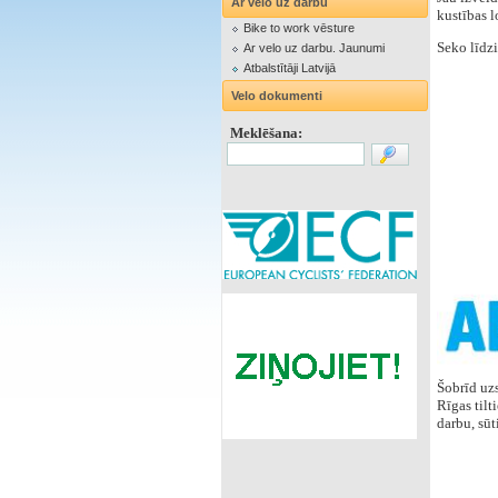
Ar velo uz darbu
kustības l
Bike to work vēsture
Seko līdzi
Ar velo uz darbu. Jaunumi
Atbalstītāji Latvijā
Velo dokumenti
Meklēšana:
Šobrīd uzs
Rīgas tilt
darbu, sūt