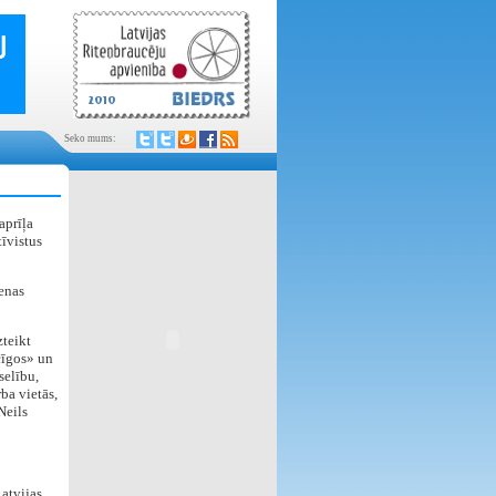
Seko mums:
aprīļa
īvistus
enas
zteikt
cīgos» un
selību,
ba vietās,
Neils
Latvijas