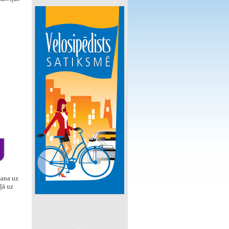
šana uz
ļā uz