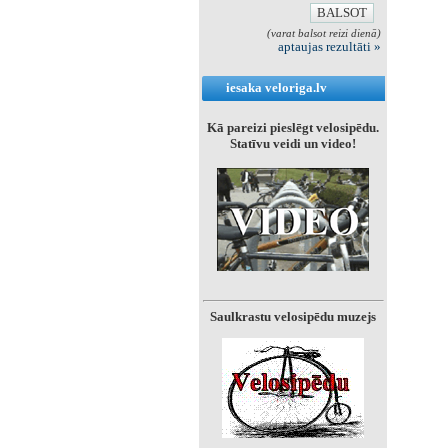
(varat balsot reizi dienā)
aptaujas rezultāti »
iesaka veloriga.lv
Kā pareizi pieslēgt velosipēdu.
Statīvu veidi un video!
Saulkrastu velosipēdu muzejs