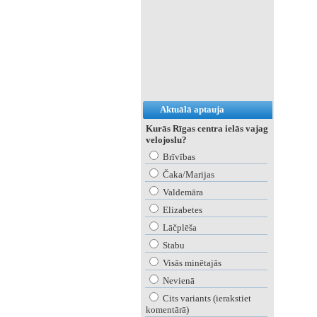
Aktuālā aptauja
Kurās Rīgas centra ielās vajag
velojoslu?
Brīvības
Čaka/Marijas
Valdemāra
Elizabetes
Lāčplēša
Stabu
Visās minētajās
Nevienā
Cits variants (ierakstiet
komentārā)