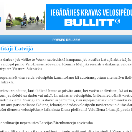
PRESES RELĪZĒM
tītāji Latvijā
z darbu» jeb «Bike to Work» sabiedriskā kampaņa, jeb kustība Latvijā aktivizējās 
, veidojot pirmo VeloDienas izdevumu, Romāns Meļņiks iesaistīja diskusijā veloakt
niņu un Viesturu Silenieku.
popularizēt visa veida velosipēdu izmantošanu kā autotransportam alternatīvu ikdi
 līdzekli.
ies uzrunāt tos, kuri ikdienā brauc ar privāto auto, bet varētu ar divriteni, kā arī u
kuri jau šobrīd uz darbu vai mācībām minas ar velosipēdu. Gribam iedrošināt «neti
«pretiniekiem». Svarīgi arī uzslavēt uzņēmumus, kuri rūpējas par savu darbinieku ve
 un ātru pārvietošanos ikdienā, iekārtojot drošas velosipēdu novietnes un dušas dar
iešot dienesta velosipēdus,» laikraksta Diena pielikumā VeloDiena 14.maijā pauda 
koordināciju uzņēmusies Latvijas Riteņbraucēju apvienība.
oti profili sociālajos tīklos, saplānoti pirmie pasākumi, dizaina studijā Virve tapis 