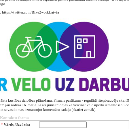
ogo.
: https://twitter.com/Bike2workLatvia
ākta kustības darbības plānošana. Pirmais pasākums - regulārā riteņbraucēju skaitī
iem jau notika 16. maijā. Ja arī jums ir idejas kā veicināt velosipēdu izmantošanu ce
iet savas domas, izmantojot komentāru sadaļu (skatiet zemāk).
Kontaktu forma
*
Vārds, Uzvārds: