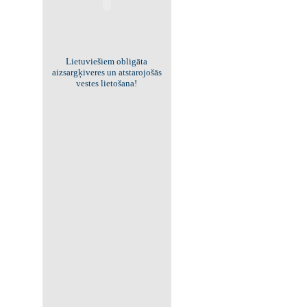
Viss par "Kritisko masu"!
Kolekcionējam saites uz resursiem
internetā!