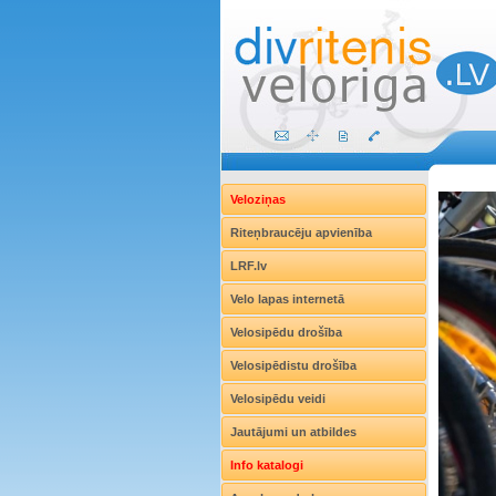
Veloziņas
Riteņbraucēju apvienība
LRF.lv
Velo lapas internetā
Velosipēdu drošība
Velosipēdistu drošība
Velosipēdu veidi
Jautājumi un atbildes
Info katalogi