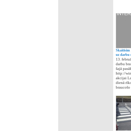
Skaitīsim 
uz darbu 
13. febru
darbu bra
šajā pasā
http://wi
akcijai L
dienā rīk
braucošo 