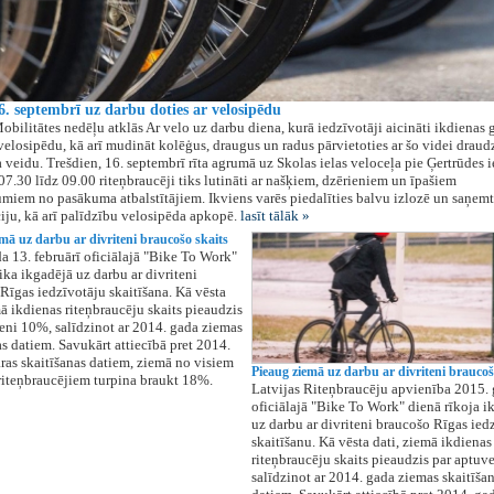
6. septembrī uz darbu doties ar velosipēdu
obilitātes nedēļu atklās Ar velo uz darbu diena, kurā iedzīvotāji aicināti ikdienas g
 velosipēdu, kā arī mudināt kolēģus, draugus un radus pārvietoties ar šo videi draud
a veidu. Trešdien, 16. septembrī rīta agrumā uz Skolas ielas veloceļa pie Ģertrūdes i
07.30 līdz 09.00 riteņbraucēji tiks lutināti ar našķiem, dzērieniem un īpašiem
miem no pasākuma atbalstītājiem. Ikviens varēs piedalīties balvu izlozē un saņemt
iju, kā arī palīdzību velosipēda apkopē.
lasīt tālāk »
mā uz darbu ar divriteni braucošo skaits
a 13. februārī oficiālajā "Bike To Work"
ika ikgadējā uz darbu ar divriteni
Rīgas iedzīvotāju skaitīšana. Kā vēsta
mā ikdienas riteņbraucēju skaits pieaudzis
eni 10%, salīdzinot ar 2014. gada ziemas
as datiem. Savukārt attiecībā pret 2014.
ras skaitīšanas datiem, ziemā no visiem
Pieaug ziemā uz darbu ar divriteni braucoš
riteņbraucējiem turpina braukt 18%.
Latvijas Riteņbraucēju apvienība 2015.
oficiālajā "Bike To Work" dienā rīkoja i
uz darbu ar divriteni braucošo Rīgas ied
skaitīšanu. Kā vēsta dati, ziemā ikdienas
riteņbraucēju skaits pieaudzis par aptuv
salīdzinot ar 2014. gada ziemas skaitīša