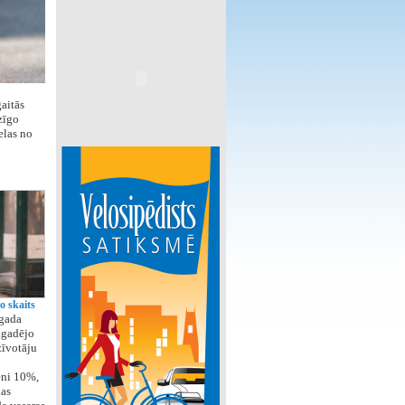
aitās
zīgo
elas no
o skaits
 gada
kgadējo
zīvotāju
eni 10%,
nas