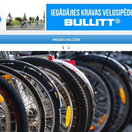
PRESES RELĪZĒM
1
2