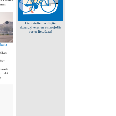
da vasaras
enas
Viss par "Kritisko masu"!
Kolekcionējam saites uz resursiem
internetā!
skaita
tātes
istu
.
skaits
epriekš
a