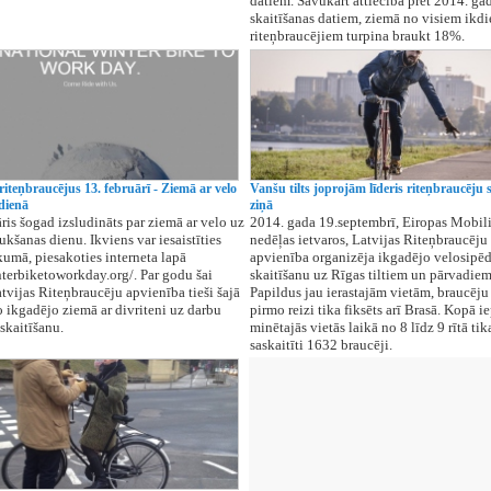
datiem. Savukārt attiecībā pret 2014. ga
skaitīšanas datiem, ziemā no visiem ikdi
riteņbraucējiem turpina braukt 18%.
riteņbraucējus 13. februārī - Ziemā ar velo
Vanšu tilts joprojām līderis riteņbraucēju 
dienā
ziņā
āris šogad izsludināts par ziemā ar velo uz
2014. gada 19.septembrī, Eiropas Mobili
ukšanas dienu. Ikviens var iesaistīties
nedēļas ietvaros, Latvijas Riteņbraucēju
kumā, piesakoties interneta lapā
apvienība organizēja ikgadējo velosipēd
nterbiketoworkday.org/. Par godu šai
skaitīšanu uz Rīgas tiltiem un pārvadiem
atvijas Riteņbraucēju apvienība tieši šajā
Papildus jau ierastajām vietām, braucēju 
o ikgadējo ziemā ar divriteni uz darbu
pirmo reizi tika fiksēts arī Brasā. Kopā i
skaitīšanu.
minētajās vietās laikā no 8 līdz 9 rītā tik
saskaitīti 1632 braucēji.