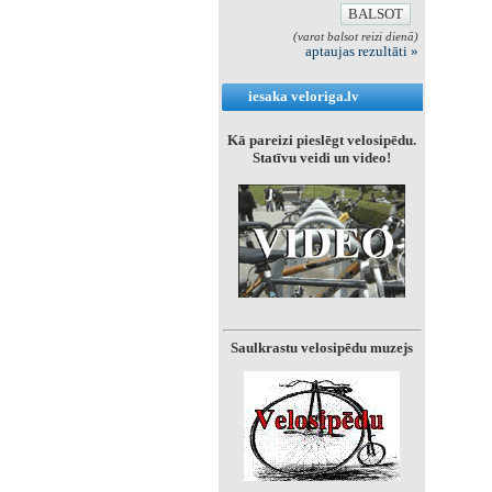
(varat balsot reizi dienā)
aptaujas rezultāti »
iesaka veloriga.lv
Kā pareizi pieslēgt velosipēdu.
Statīvu veidi un video!
Saulkrastu velosipēdu muzejs