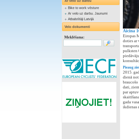
Ar velo uz darbu
Bike to work vēsture
Ar velo uz darbu. Jaunumi
Atbalstītāji Latvijā
Velo dokumenti
Aicina 1
Eiropas M
Meklēšana:
doties ar
transport
pulksten 
piedāvāju
konsultāc
Pieaug zie
2015. gad
dienā not
braucošo 
dati, zie
par aptuv
skaitīšan
gada vasa
ikdienas 