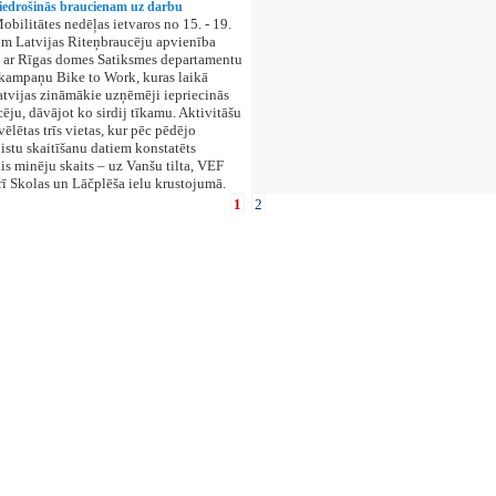
iedrošinās braucienam uz darbu
obilitātes nedēļas ietvaros no 15. - 19.
m Latvijas Riteņbraucēju apvienība
 ar Rīgas domes Satiksmes departamentu
kampaņu Bike to Work, kuras laikā
atvijas zināmākie uzņēmēji iepriecinās
cēju, dāvājot ko sirdij tīkamu. Aktivitāšu
vēlētas trīs vietas, kur pēc pēdējo
istu skaitīšanu datiem konstatēts
ais minēju skaits – uz Vanšu tilta, VEF
arī Skolas un Lāčplēša ielu krustojumā.
1
2