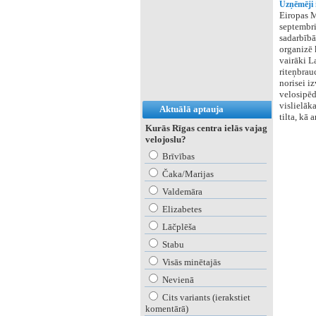
Uzņēmēji 
Eiropas M
septembri
sadarbībā
organizē 
vairāki L
riteņbrau
norisei iz
velosipēd
vislielāk
Aktuālā aptauja
tilta, kā 
Kurās Rīgas centra ielās vajag
velojoslu?
Brīvības
Čaka/Marijas
Valdemāra
Elizabetes
Lāčplēša
Stabu
Visās minētajās
Nevienā
Cits variants (ierakstiet
komentārā)