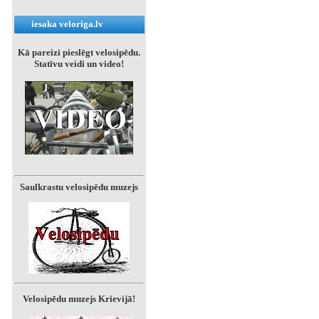
iesaka veloriga.lv
Kā pareizi pieslēgt velosipēdu.
Statīvu veidi un video!
Saulkrastu velosipēdu muzejs
Velosipēdu muzejs Krievijā!