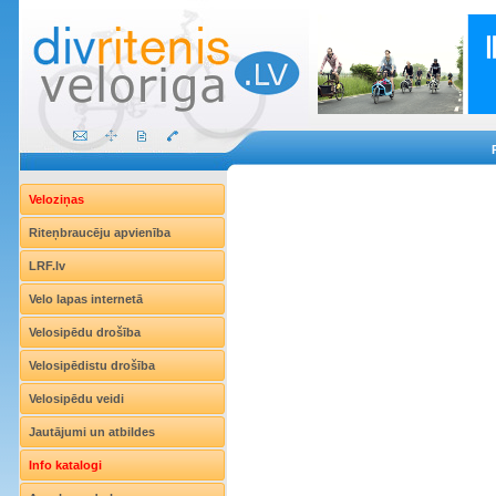
Veloziņas
Riteņbraucēju apvienība
LRF.lv
Velo lapas internetā
Velosipēdu drošība
Velosipēdistu drošība
Velosipēdu veidi
Jautājumi un atbildes
Info katalogi