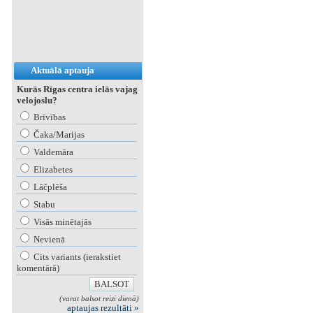
Aktuālā aptauja
Kurās Rīgas centra ielās vajag
velojoslu?
Brīvības
Čaka/Marijas
Valdemāra
Elizabetes
Lāčplēša
Stabu
Visās minētajās
Nevienā
Cits variants (ierakstiet
komentārā)
(varat balsot reizi dienā)
aptaujas rezultāti »