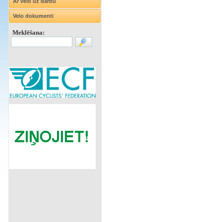
Ar velo uz darbu
Velo dokumenti
Meklēšana: