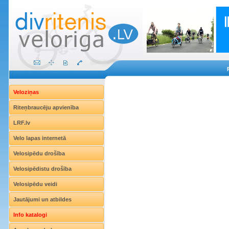
Veloziņas
Riteņbraucēju apvienība
LRF.lv
Velo lapas internetā
Velosipēdu drošība
Velosipēdistu drošība
Velosipēdu veidi
Jautājumi un atbildes
Info katalogi