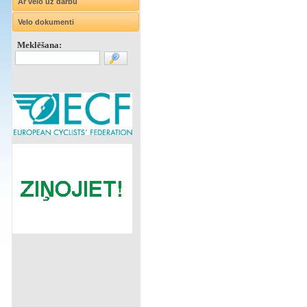
Ar velo uz darbu
Velo dokumenti
Meklēšana: