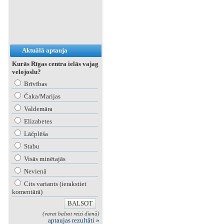
Aktuālā aptauja
Kurās Rīgas centra ielās vajag
velojoslu?
Brīvības
Čaka/Marijas
Valdemāra
Elizabetes
Lāčplēša
Stabu
Visās minētajās
Nevienā
Cits variants (ierakstiet
komentārā)
(varat balsot reizi dienā)
aptaujas rezultāti »