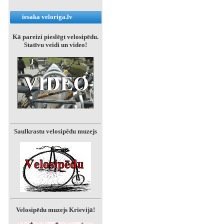
iesaka veloriga.lv
Kā pareizi pieslēgt velosipēdu.
Statīvu veidi un video!
Saulkrastu velosipēdu muzejs
Velosipēdu muzejs Krievijā!