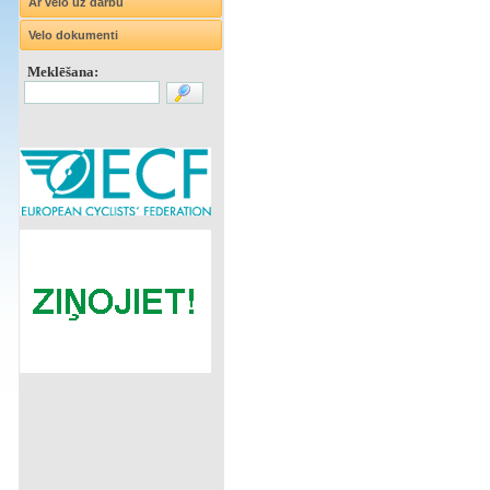
Ar velo uz darbu
Velo dokumenti
Meklēšana: