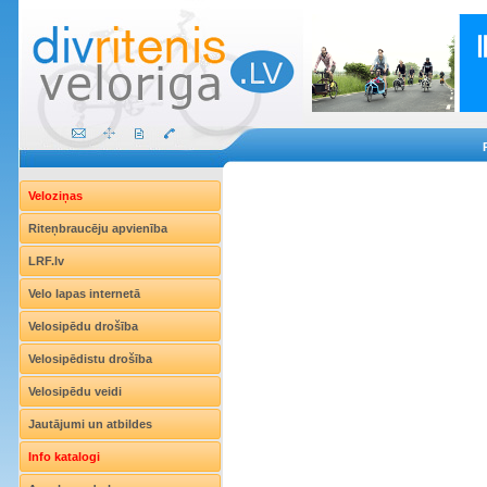
Veloziņas
Riteņbraucēju apvienība
LRF.lv
Velo lapas internetā
Velosipēdu drošība
Velosipēdistu drošība
Velosipēdu veidi
Jautājumi un atbildes
Info katalogi