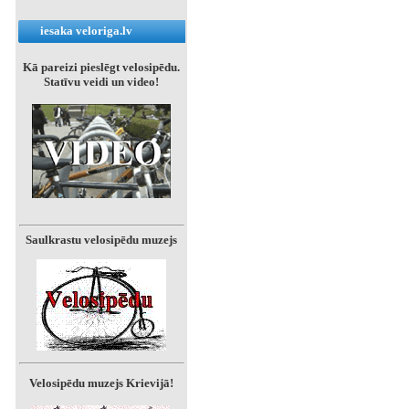
iesaka veloriga.lv
Kā pareizi pieslēgt velosipēdu.
Statīvu veidi un video!
Saulkrastu velosipēdu muzejs
Velosipēdu muzejs Krievijā!