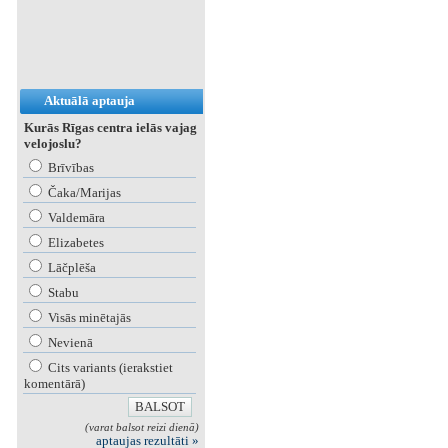
Aktuālā aptauja
Kurās Rīgas centra ielās vajag
velojoslu?
Brīvības
Čaka/Marijas
Valdemāra
Elizabetes
Lāčplēša
Stabu
Visās minētajās
Nevienā
Cits variants (ierakstiet
komentārā)
(varat balsot reizi dienā)
aptaujas rezultāti »