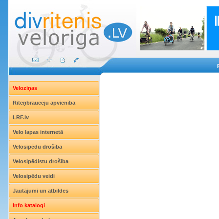
Veloziņas
Riteņbraucēju apvienība
LRF.lv
Velo lapas internetā
Velosipēdu drošība
Velosipēdistu drošība
Velosipēdu veidi
Jautājumi un atbildes
Info katalogi