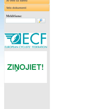
Ar velo uz darbu
Velo dokumenti
Meklēšana: