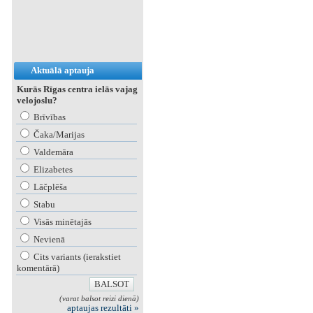
Aktuālā aptauja
Kurās Rīgas centra ielās vajag
velojoslu?
Brīvības
Čaka/Marijas
Valdemāra
Elizabetes
Lāčplēša
Stabu
Visās minētajās
Nevienā
Cits variants (ierakstiet
komentārā)
(varat balsot reizi dienā)
aptaujas rezultāti »