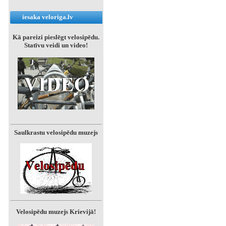
iesaka veloriga.lv
Kā pareizi pieslēgt velosipēdu.
Statīvu veidi un video!
Saulkrastu velosipēdu muzejs
Velosipēdu muzejs Krievijā!