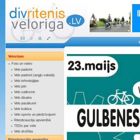
Veloziņas
Foto un video
Velo padomi
Velo padomi (angļu valodā)
Velo tehnoloģijas
Velo joki
Velo satiksme
Velo dizains
Velo pasākumi
Velo kultūra
Velo sports un piedzīvojumi
Riteņbraucēju apvienībā
TEDx par velo
Velo drošība
Riteņbraucēju apvienība