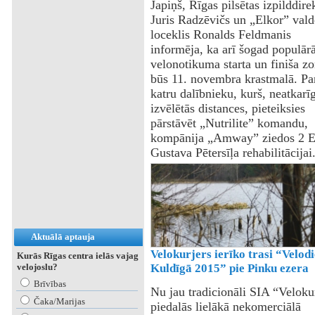
Japiņš, Rīgas pilsētas izpilddire
Juris Radzēvičs un „Elkor” vald
loceklis Ronalds Feldmanis
informēja, ka arī šogad populār
velonotikuma starta un finiša z
būs 11. novembra krastmalā. Pa
katru dalībnieku, kurš, neatkarī
izvēlētās distances, pieteiksies
pārstāvēt „Nutrilite” komandu,
kompānija „Amway” ziedos 2 
Gustava Pētersīļa rehabilitācijai
Aktuālā aptauja
Velokurjers ierīko trasi “Velod
Kurās Rīgas centra ielās vajag
velojoslu?
Kuldīgā 2015” pie Pinku ezera
Brīvības
Nu jau tradicionāli SIA “Veloku
Čaka/Marijas
piedalās lielākā nekomerciālā