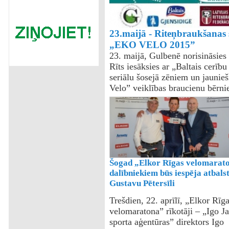
23.maijā - Riteņbraukšanas s
„EKO VELO 2015”
23. maijā, Gulbenē norisināsies 
Rīts iesāksies ar „Baltais cerīb
seriālu šosejā zēniem un jaunie
Velo” veiklības braucienu bērn
Šogad „Elkor Rīgas velomarat
dalībniekiem būs iespēja atbalst
Gustavu Pētersīli
Trešdien, 22. aprīlī, „Elkor Rīg
velomaratona” rīkotāji – „Igo J
sporta aģentūras” direktors Igo