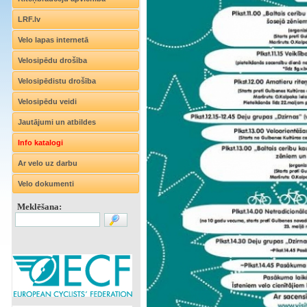
LRF.lv
Velo lapas internetā
Velosipēdu drošība
Velosipēdistu drošība
Velosipēdu veidi
Jautājumi un atbildes
Info katalogi
Ar velo uz darbu
Velo dokumenti
Meklēšana: