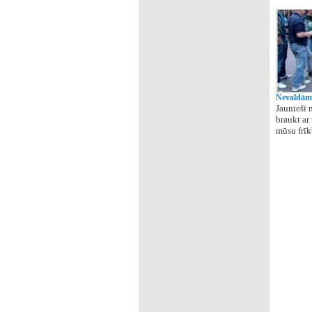
Nevaldāms
Jaunieši 
braukt ar
mūsu frīk