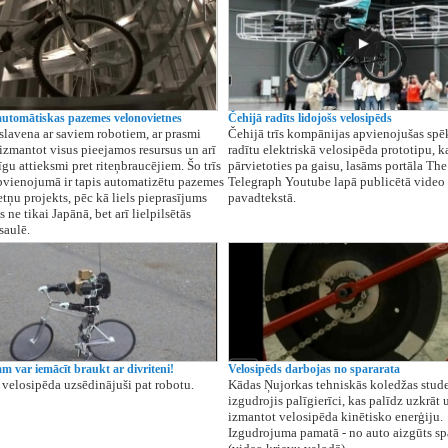
automātiskas pazemes velonovietnes
Čehijā radīts lidojošs velosipēds
 slavena ar saviem robotiem, ar prasmi
Čehijā trīs kompānijas apvienojušas spēk
 izmantot visus pieejamos resursus un arī
radītu elektriskā velosipēda prototipu, k
gu attieksmi pret riteņbraucējiem. Šo trīs
pārvietoties pa gaisu, lasāms portāla The
pvienojumā ir tapis automatizētu pazemes
Telegraph Youtube lapā publicētā video
tņu projekts, pēc kā liels pieprasījums
pavadtekstā.
ne tikai Japānā, bet arī lielpilsētās
saulē.
m var iemācīt braukt ar divriteni!
Velosipēds darbojas no spararata
 velosipēda uzsēdinājuši pat robotu.
Kādas Ņujorkas tehniskās koledžas stud
izgudrojis palīgierīci, kas palīdz uzkrāt 
izmantot velosipēda kinētisko enerģiju.
Izgudrojuma pamatā - no auto aizgūts sp