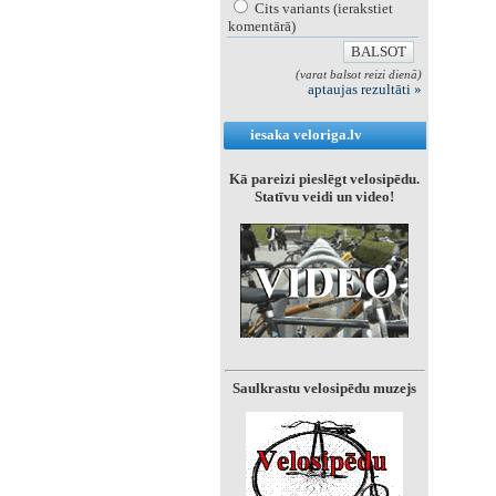
Cits variants (ierakstiet
komentārā)
(varat balsot reizi dienā)
aptaujas rezultāti »
iesaka veloriga.lv
Kā pareizi pieslēgt velosipēdu.
Statīvu veidi un video!
Saulkrastu velosipēdu muzejs