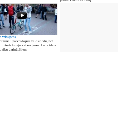
(video krievu valodā).
 velosipēds
minimāli pārveidojuši velosipēdu, bet
 to jāmācās teju vai no jauna. Laba ideja
baiku darinātājiem