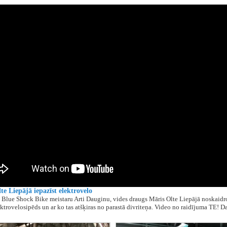
te Liepājā iepazīst elektrovelo
t Blue Shock Bike meistaru Arti Dauginu, vides draugs Māris Olte Liepājā noskaidr
ektrovelosipēds un ar ko tas atšķiras no parastā divriteņa. Video no raidījuma TE! D