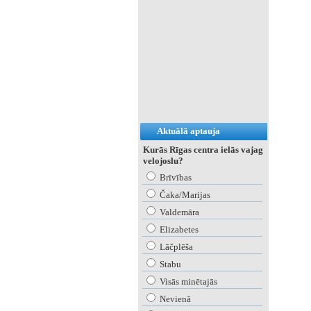
Aktuālā aptauja
Kurās Rīgas centra ielās vajag
velojoslu?
Brīvības
Čaka/Marijas
Valdemāra
Elizabetes
Lāčplēša
Stabu
Visās minētajās
Nevienā