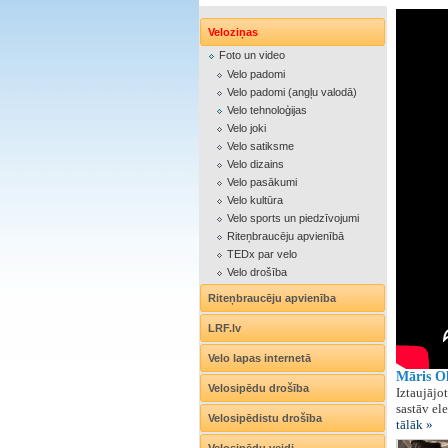
Veloziņas
Foto un video
Velo padomi
Velo padomi (angļu valodā)
Velo tehnoloģijas
Velo joki
Velo satiksme
Velo dizains
Velo pasākumi
Velo kultūra
Velo sports un piedzīvojumi
Riteņbraucēju apvienībā
TEDx par velo
Velo drošība
Riteņbraucēju apvienība
LRF.lv
Velo lapas internetā
Māris Ol
Velosipēdu drošība
Iztaujājo
sastāv el
Velosipēdistu drošība
tālāk »