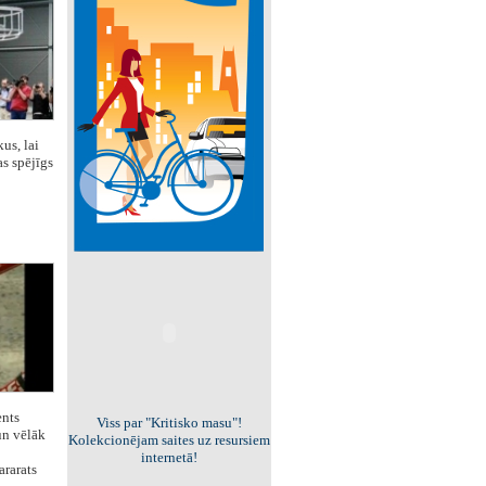
us, lai
as spējīgs
ents
Viss par "Kritisko masu"!
un vēlāk
Kolekcionējam saites uz resursiem
internetā!
ararats