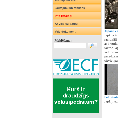
Velosipēdu veidi
Jautājumi un atbildes
Info katalogi
Ar velo uz darbu
Japānā - 
Velo dokumenti
Japāna ir
racionāli
Meklēšana:
ar draudzī
faktoru a
velonovie
paredzams 
citviet pa
Pat robota
Japāņi uz