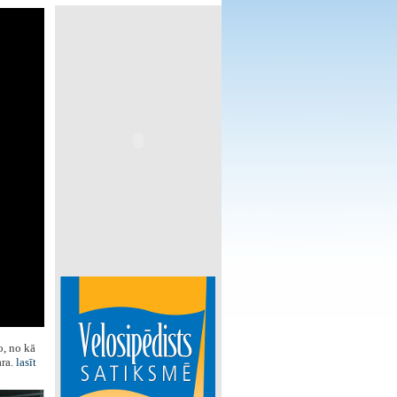
o, no kā
ara.
lasīt