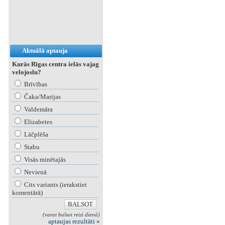
Aktuālā aptauja
Kurās Rīgas centra ielās vajag
velojoslu?
Brīvības
Čaka/Marijas
Valdemāra
Elizabetes
Lāčplēša
Stabu
Visās minētajās
Nevienā
Cits variants (ierakstiet
komentārā)
(varat balsot reizi dienā)
aptaujas rezultāti »