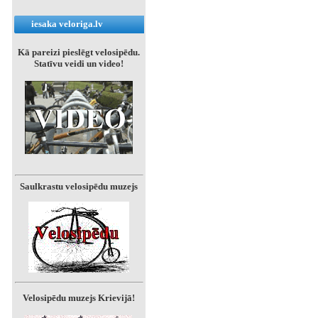
iesaka veloriga.lv
Kā pareizi pieslēgt velosipēdu.
Statīvu veidi un video!
Saulkrastu velosipēdu muzejs
Velosipēdu muzejs Krievijā!