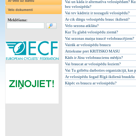
Ar velo uz darbu
Vai un kāda ir alternatīva velosipēdam? Kur
bez velosipēda?
Velo dokumenti
Vai tev kādreiz ir nozaguši velosipēdu?
Ar cik dārgu velosipēdu brauc ikdienā?
Meklēšana:
Velo sezona atklāta?
Kur Tu glabā velosipēdu ziemā?
Vai sezonas maiņa traucē velobraucējiem?
Vairāk ar velosipēdu braucu
Attieksme pret KRITISKO MASU
Kāds ir Jūsu velobraucienu mērķis?
Vai braucat ar velosipēdu šoziem?
Vai Tu gribētu darboties organizācijā, kas 
Ar velosipēdu šogad Rīgā ikdienā braukšu
Kāpēc es braucu ar velosipēdu?