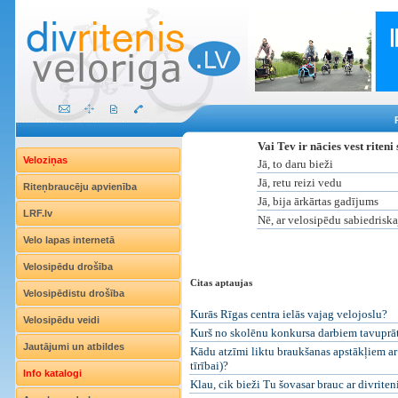
Vai Tev ir nācies vest riten
Veloziņas
Jā, to daru bieži
Jā, retu reizi vedu
Riteņbraucēju apvienība
Jā, bija ārkārtas gadījums
LRF.lv
Nē, ar velosipēdu sabiedriska
Velo lapas internetā
Velosipēdu drošība
Citas aptaujas
Velosipēdistu drošība
Kurās Rīgas centra ielās vajag velojoslu?
Velosipēdu veidi
Kurš no skolēnu konkursa darbiem tavuprāt i
Jautājumi un atbildes
Kādu atzīmi liktu braukšanas apstākļiem ar 
tīrībai)?
Info katalogi
Klau, cik bieži Tu šovasar brauc ar divriten