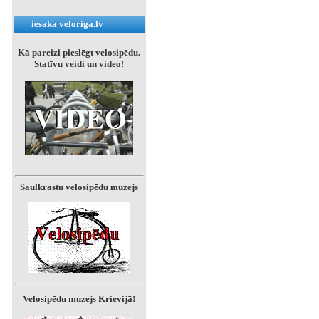
iesaka veloriga.lv
Kā pareizi pieslēgt velosipēdu.
Statīvu veidi un video!
Saulkrastu velosipēdu muzejs
Velosipēdu muzejs Krievijā!