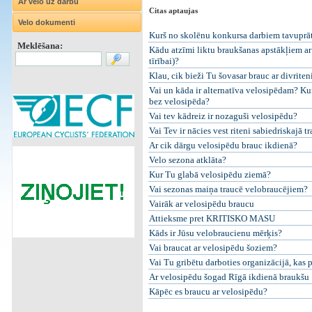
Ar velo uz darbu
Citas aptaujas
Velo dokumenti
Kurš no skolēnu konkursa darbiem tavuprāt i
Meklēšana:
Kādu atzīmi liktu braukšanas apstākļiem ar 
tīrībai)?
Klau, cik bieži Tu šovasar brauc ar divriten
Vai un kāda ir alternatīva velosipēdam? Kur
bez velosipēda?
Vai tev kādreiz ir nozaguši velosipēdu?
Vai Tev ir nācies vest riteni sabiedriskajā t
Ar cik dārgu velosipēdu brauc ikdienā?
Velo sezona atklāta?
Kur Tu glabā velosipēdu ziemā?
Vai sezonas maiņa traucē velobraucējiem?
Vairāk ar velosipēdu braucu
Attieksme pret KRITISKO MASU
Kāds ir Jūsu velobraucienu mērķis?
Vai braucat ar velosipēdu šoziem?
Vai Tu gribētu darboties organizācijā, kas 
Ar velosipēdu šogad Rīgā ikdienā braukšu
Kāpēc es braucu ar velosipēdu?