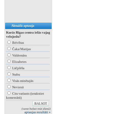
Aktuālā aptauja
Kurās Rīgas centra ielās vajag
velojoslu?
Brīvības
Čaka/Marijas
Valdemāra
Elizabetes
Lāčplēša
Stabu
Visās minētajās
Nevienā
Cits variants (ierakstiet
komentārā)
(varat balsot reizi dienā)
aptaujas rezultāti »