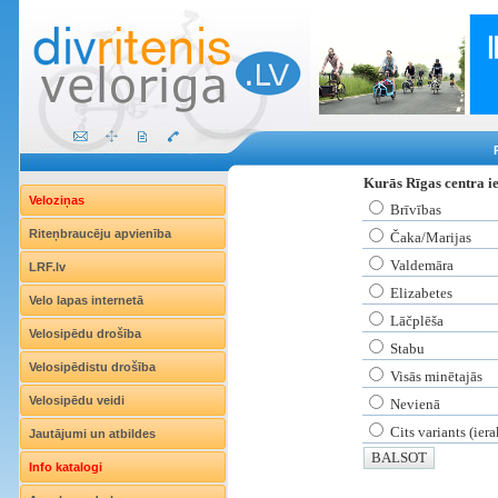
Kurās Rīgas centra ie
Veloziņas
Brīvības
Riteņbraucēju apvienība
Čaka/Marijas
Valdemāra
LRF.lv
Elizabetes
Velo lapas internetā
Lāčplēša
Velosipēdu drošība
Stabu
Velosipēdistu drošība
Visās minētajās
Velosipēdu veidi
Nevienā
Cits variants (ier
Jautājumi un atbildes
Info katalogi