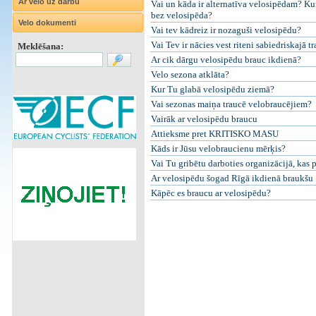
Ar velo uz darbu
Vai un kāda ir alternatīva velosipēdam? Kur
bez velosipēda?
Velo dokumenti
Vai tev kādreiz ir nozaguši velosipēdu?
Vai Tev ir nācies vest riteni sabiedriskajā t
Meklēšana:
Ar cik dārgu velosipēdu brauc ikdienā?
Velo sezona atklāta?
Kur Tu glabā velosipēdu ziemā?
Vai sezonas maiņa traucē velobraucējiem?
Vairāk ar velosipēdu braucu
Attieksme pret KRITISKO MASU
Kāds ir Jūsu velobraucienu mērķis?
Vai Tu gribētu darboties organizācijā, kas 
Ar velosipēdu šogad Rīgā ikdienā braukšu
Kāpēc es braucu ar velosipēdu?