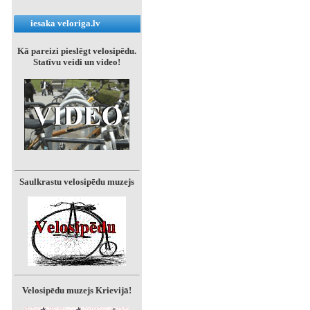
iesaka veloriga.lv
Kā pareizi pieslēgt velosipēdu.
Statīvu veidi un video!
Saulkrastu velosipēdu muzejs
Velosipēdu muzejs Krievijā!