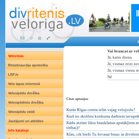
Vai braucat ar ve
Veloziņas
Jā, katru dienu
Jā, vismaz reizi ne
Riteņbraucēju apvienība
Jā, vismaz vienu r
LRF.lv
Nē
Velo lapas internetā
Velosipēdu drošība
Citas aptaujas
Velosipēdistu drošība
Kurās Rīgas centra ielās vajag velojoslu?
Velosipēdu veidi
Kurš no skolēnu konkursa darbiem tavuprāt i
Jautājumi un atbildes
Kādu atzīmi liktu braukšanas apstākļiem ar 
tīrībai)?
Info katalogi
Klau, cik bieži Tu šovasar brauc ar divriten