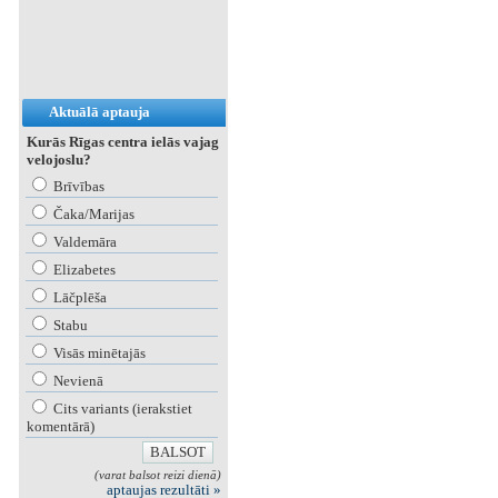
Aktuālā aptauja
Kurās Rīgas centra ielās vajag
velojoslu?
Brīvības
Čaka/Marijas
Valdemāra
Elizabetes
Lāčplēša
Stabu
Visās minētajās
Nevienā
Cits variants (ierakstiet
komentārā)
(varat balsot reizi dienā)
aptaujas rezultāti »