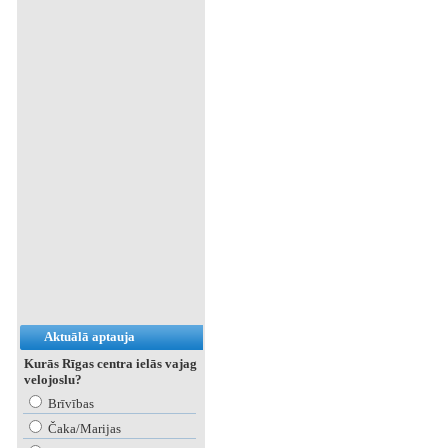
Aktuālā aptauja
Kurās Rīgas centra ielās vajag
velojoslu?
Brīvības
Čaka/Marijas