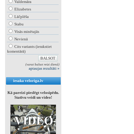
Valdemāra
Elizabetes
Lāčplēša
Stabu
Visās minētajās
Nevienā
Cits variants (ierakstiet
komentārā)
(varat balsot reizi dienā)
aptaujas rezultāti »
iesaka veloriga.lv
Kā pareizi pieslēgt velosipēdu.
Statīvu veidi un video!