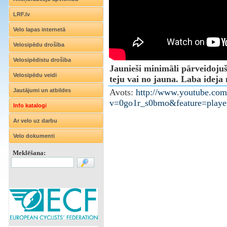
LRF.lv
Velo lapas internetā
Velosipēdu drošība
Velosipēdistu drošība
Jaunieši minimāli pārveidojuš
Velosipēdu veidi
teju vai no jauna. Laba ideja
Jautājumi un atbildes
Avots:
http://www.youtube.com
v=0go1r_s0bmo&feature=play
Info katalogi
Ar velo uz darbu
Velo dokumenti
Meklēšana: