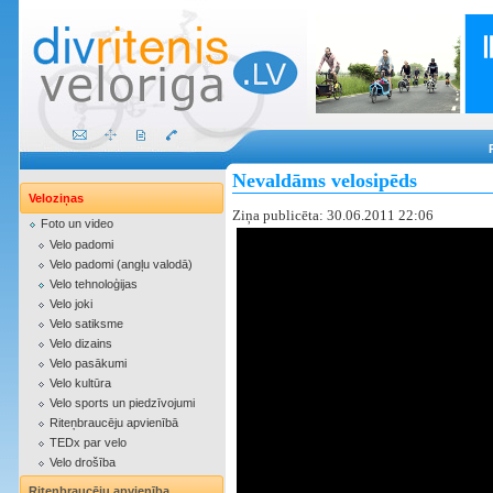
Nevaldāms velosipēds
Veloziņas
Ziņa publicēta: 30.06.2011 22:06
Foto un video
Velo padomi
Velo padomi (angļu valodā)
Velo tehnoloģijas
Velo joki
Velo satiksme
Velo dizains
Velo pasākumi
Velo kultūra
Velo sports un piedzīvojumi
Riteņbraucēju apvienībā
TEDx par velo
Velo drošība
Riteņbraucēju apvienība