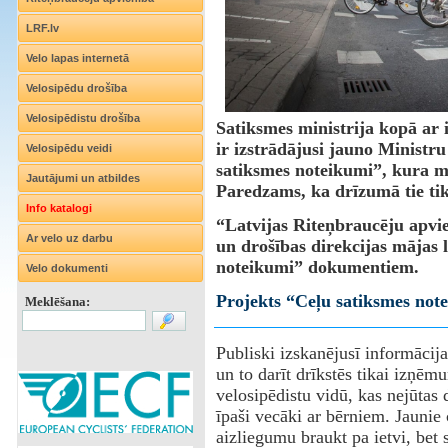
LRF.lv
Velo lapas internetā
Velosipēdu drošība
Velosipēdistu drošība
Satiksmes ministrija kopā ar 
ir izstrādājusi jauno Ministr
Velosipēdu veidi
satiksmes noteikumi”, kura mē
Jautājumi un atbildes
Paredzams, ka drīzumā tie tik
Info katalogi
“Latvijas Riteņbraucēju apvie
Ar velo uz darbu
un drošības direkcijas mājas 
noteikumi” dokumentiem.
Velo dokumenti
Projekts “Ceļu satiksmes not
Meklēšana:
Publiski izskanējusī informācija
un to darīt drīkstēs tikai izņēm
velosipēdistu vidū, kas nejūtas 
īpaši vecāki ar bērniem. Jaunie
aizliegumu braukt pa ietvi, bet s