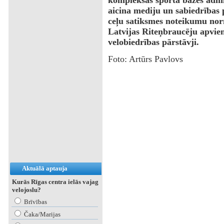
kompleksās sporta bāzes admini
aicina mediju un sabiedrības 
ceļu satiksmes noteikumu nor
Latvijas Riteņbraucēju apvienī
velobiedrības pārstāvji.
Foto: Artūrs Pavlovs
Aktuālā aptauja
Kurās Rīgas centra ielās vajag
velojoslu?
Brīvības
Čaka/Marijas