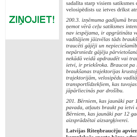
sadalīta starp visiem satiksmes 
velosipēdists uz ietves drīkst atr
200.3. izņēmuma gadījumā brauk
ņemot vērā ceļu satiksmes intens
nav iespējama, ir apgrūtināta v
vadītājiem jāizvēlas tāds brauk
traucēti gājēji un nepieciešamī
nepārsniedz gājēju pārvietošanā
nekādā veidā apdraudēt vai trau
ietvi, ir priekšroka. Braucot pa 
braukšanas trajektorijas krusto
trajektorijām, velosipēdu vadītā
transportlīdzekļiem, kas tuvoja
jāpārliecinās par drošību.
201. Bērniem, kas jaunāki par 
pavada, atļauts braukt pa ietvi a
Bērniem, kas jaunāki par 12 ga
aizsprādzētai aizsargķiverei.
Latvijas Riteņbraucēju apvienī