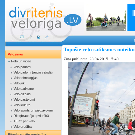
Topošie ceļu satiksmes noteiku
Veloziņas
Ziņa publicēta: 28.04.2015 15:40
Foto un video
Velo padomi
Velo padomi (angļu valodā)
Velo tehnoloģijas
Velo joki
Velo satiksme
Velo dizains
Velo pasākumi
Velo kultūra
Velo sports un piedzīvojumi
Riteņbraucēju apvienībā
TEDx par velo
Velo drošība
Riteņbraucēju apvienība