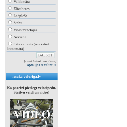
Valdemāra
Elizabetes
Lāčplēša
Stabu
Visās minētajās
Nevienā
Cits variants (ierakstiet
komentārā)
(varat balsot reizi dienā)
aptaujas rezultāti »
iesaka veloriga.lv
Kā pareizi pieslēgt velosipēdu.
Statīvu veidi un video!