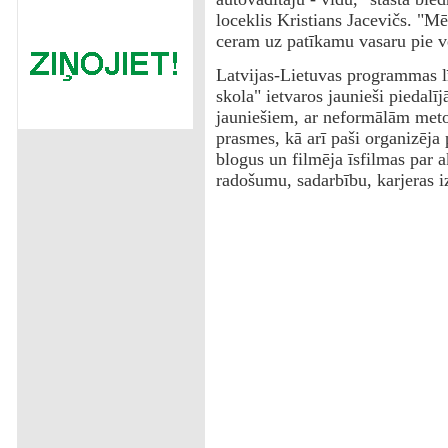
loceklis Kristians Jacevičs. "Mē
ceram uz patīkamu vasaru pie ve
Latvijas-Lietuvas programmas lī
skola" ietvaros jaunieši piedalī
jauniešiem, ar neformālām meto
prasmes, kā arī paši organizēja
blogus un filmēja īsfilmas par 
radošumu, sadarbību, karjeras iz