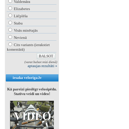
Valdemāra
Elizabetes
Lāčplēša
Stabu
Visās minētajās
Nevienā
Cits variants (ierakstiet
komentārā)
(varat balsot reizi dienā)
aptaujas rezultāti »
iesaka veloriga.lv
Kā pareizi pieslēgt velosipēdu.
Statīvu veidi un video!