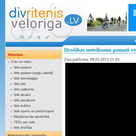
Drošības noteikumu pamati ve
Veloziņas
Ziņa publicēta: 09.05.2013 21:03
Foto un video
Velo padomi
Velo padomi (angļu valodā)
Velo tehnoloģijas
Velo joki
Velo satiksme
Velo dizains
Velo pasākumi
Velo kultūra
Velo sports un piedzīvojumi
Riteņbraucēju apvienībā
TEDx par velo
Velo drošība
Riteņbraucēju apvienība