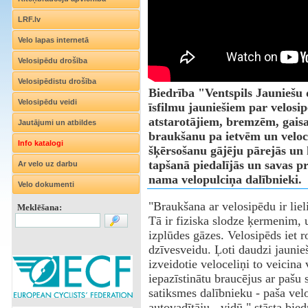
LRF.lv
Velo lapas internetā
Velosipēdu drošība
Velosipēdistu drošība
Biedrība "Ventspils Jauniešu 
Velosipēdu veidi
īsfilmu jauniešiem par velosip
atstarotājiem, bremzēm, gaisa
Jautājumi un atbildes
braukšanu pa ietvēm un veloc
Info katalogi
šķērsošanu gājēju pārejās un 
tapšanā piedalījās un savas 
Ar velo uz darbu
nama velopulciņa dalībnieki.
Velo dokumenti
"Braukšana ar velosipēdu ir lielis
Meklēšana:
Tā ir fiziska slodze ķermenim, 
izplūdes gāzes. Velosipēds iet r
dzīvesveidu. Ļoti daudzi jaunieš
izveidotie veloceliņi to veicina
iepazīstinātu braucējus ar pašu 
satiksmes dalībnieku - paša velo
autovadītāju - vidū," stāsta bie