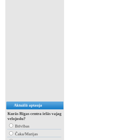
Aktuālā aptauja
Kurās Rīgas centra ielās vajag
velojoslu?
Brīvības
Čaka/Marijas