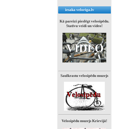
iesaka veloriga.lv
Kā pareizi pieslēgt velosipēdu.
Statīvu veidi un video!
Saulkrastu velosipēdu muzejs
Velosipēdu muzejs Krievijā!