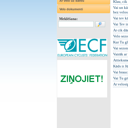
Ar velo uz darbu
Klau, cik
Vai un kā
Velo dokumenti
bez velos
Vai tev k
Meklēšana:
Vai Tev ir
Ar cik dā
Velo sezo
Kur Tu gl
Vai sezon
Vairāk ar
Attieksm
Kāds ir J
Vai brauc
Vai Tu gr
Ar velosi