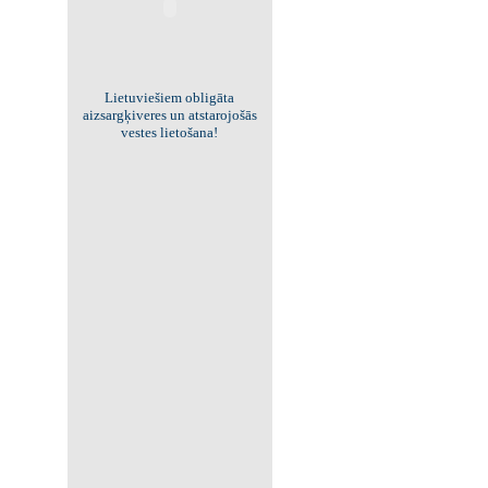
Viss par "Kritisko masu"!
Kolekcionējam saites uz resursiem
internetā!