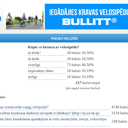
PRESES RELĪZĒM
Kāpēc es braucu ar velosipēdu?
tā lētāk!
26 balsis
16.56%
tā ātrāk
26 balsis
16.56%
veselīgi
73 balsis
46.50%
nepiesārņo dabu
16 balsis
10.19%
stilīgi
16 balsis
10.19%
157
balsis kopā
(jūs tagad nevarat balsot)
ujas
as centra ielās vajag velojoslu?
4746 balsi
kolēnu konkursa darbiem tavuprāt ir labākais? (http://ej.uz/sk-p)
3154 balsi
mi liktu braukšanas apstākļiem ar velo ziemā (ielu, ietvju, veloceliņu
238 balsis