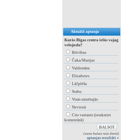
Aktuālā aptauja
Kurās Rīgas centra ielās vajag
velojoslu?
Brīvības
Čaka/Marijas
Valdemāra
Elizabetes
Lāčplēša
Stabu
Visās minētajās
Nevienā
Cits variants (ierakstiet
komentārā)
(varat balsot reizi dienā)
aptaujas rezultāti »