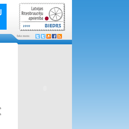
Seko mums:
s
s