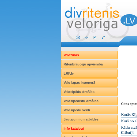
Veloziņas
Riteņbraucēju apvienība
LRF.lv
Velo lapas internetā
Velosipēdu drošība
Velosipēdistu drošība
Citas apta
Velosipēdu veidi
Kurās Rīg
Jautājumi un atbildes
Kurš no s
Kādu atzī
Info katalogi
tīrībai)?