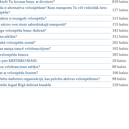
 bieži Tu šovasar brauc ar divriteni?
819 balsis
da ir alternatīva velosipēdam? Kuru transportu Tu vēl visbiežāk lieto
157 balsis
ipēda?
ādreiz ir nozaguši velosipēdu?
315 balsis
 nācies vest riteni sabiedriskajā transportā?
155 balsis
rgu velosipēdu brauc ikdienā?
343 balsis
na atklāta?
312 balsis
abā velosipēdu ziemā?
202 balsis
as maiņa traucē velobraucējiem?
105 balsis
 velosipēdu braucu
395 balsis
e pret KRITISKO MASU
29 balsis
ūsu velobraucienu mērķis?
89 balsis
at ar velosipēdu šoziem?
166 balsis
ibētu darboties organizācijā, kas pulcētu aktīvus velosipēdistus?
98 balsis
pēdu šogad Rīgā ikdienā braukšu
259 balsis