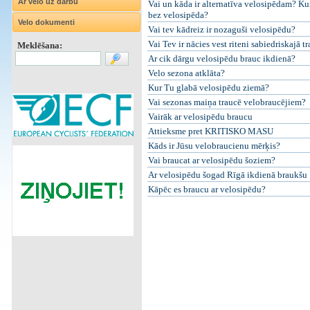
Ar velo uz darbu
Vai un kāda ir alternatīva velosipēdam? Kur
bez velosipēda?
Velo dokumenti
Vai tev kādreiz ir nozaguši velosipēdu?
Vai Tev ir nācies vest riteni sabiedriskajā t
Meklēšana:
Ar cik dārgu velosipēdu brauc ikdienā?
Velo sezona atklāta?
Kur Tu glabā velosipēdu ziemā?
Vai sezonas maiņa traucē velobraucējiem?
Vairāk ar velosipēdu braucu
Attieksme pret KRITISKO MASU
Kāds ir Jūsu velobraucienu mērķis?
Vai braucat ar velosipēdu šoziem?
Ar velosipēdu šogad Rīgā ikdienā braukšu
Kāpēc es braucu ar velosipēdu?