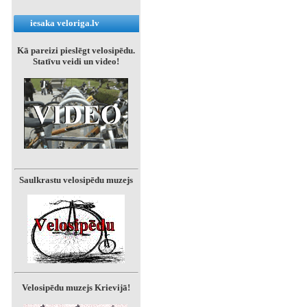
iesaka veloriga.lv
Kā pareizi pieslēgt velosipēdu.
Statīvu veidi un video!
Saulkrastu velosipēdu muzejs
Velosipēdu muzejs Krievijā!