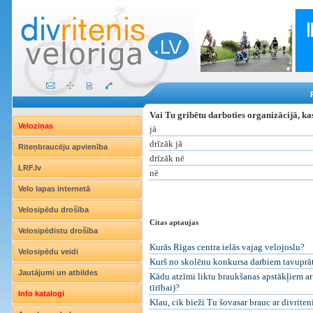
Vai Tu gribētu darboties organizācijā, kas
Veloziņas
jā
drīzāk jā
Riteņbraucēju apvienība
drīzāk nē
LRF.lv
nē
Velo lapas internetā
Velosipēdu drošība
Citas aptaujas
Velosipēdistu drošība
Kurās Rīgas centra ielās vajag velojoslu?
Velosipēdu veidi
Kurš no skolēnu konkursa darbiem tavuprāt i
Jautājumi un atbildes
Kādu atzīmi liktu braukšanas apstākļiem ar 
tīrībai)?
Info katalogi
Klau, cik bieži Tu šovasar brauc ar divriten