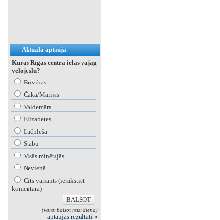
Aktuālā aptauja
Kurās Rīgas centra ielās vajag
velojoslu?
Brīvības
Čaka/Marijas
Valdemāra
Elizabetes
Lāčplēša
Stabu
Visās minētajās
Nevienā
Cits variants (ierakstiet
komentārā)
(varat balsot reizi dienā)
aptaujas rezultāti »