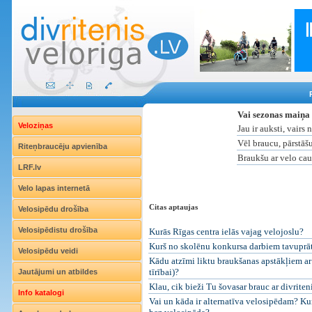
Vai sezonas maiņa
Veloziņas
Jau ir auksti, vairs
Vēl braucu, pārstāš
Riteņbraucēju apvienība
Braukšu ar velo ca
LRF.lv
Velo lapas internetā
Citas aptaujas
Velosipēdu drošība
Velosipēdistu drošība
Kurās Rīgas centra ielās vajag velojoslu?
Kurš no skolēnu konkursa darbiem tavuprāt i
Velosipēdu veidi
Kādu atzīmi liktu braukšanas apstākļiem ar 
tīrībai)?
Jautājumi un atbildes
Klau, cik bieži Tu šovasar brauc ar divriten
Info katalogi
Vai un kāda ir alternatīva velosipēdam? Kur