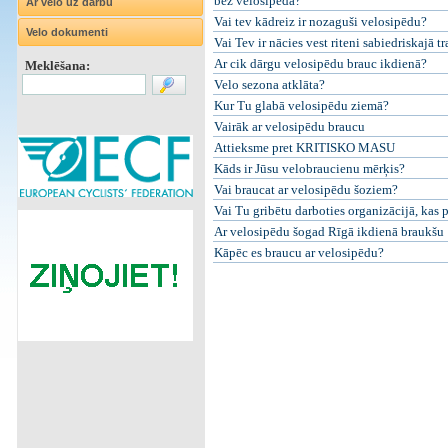
bez velosipēda?
Ar velo uz darbu
Vai tev kādreiz ir nozaguši velosipēdu?
Velo dokumenti
Vai Tev ir nācies vest riteni sabiedriskajā t
Ar cik dārgu velosipēdu brauc ikdienā?
Meklēšana:
Velo sezona atklāta?
Kur Tu glabā velosipēdu ziemā?
Vairāk ar velosipēdu braucu
Attieksme pret KRITISKO MASU
Kāds ir Jūsu velobraucienu mērķis?
Vai braucat ar velosipēdu šoziem?
Vai Tu gribētu darboties organizācijā, kas 
Ar velosipēdu šogad Rīgā ikdienā braukšu
Kāpēc es braucu ar velosipēdu?