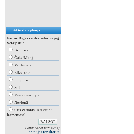
Aktuālā aptauja
Kurās Rīgas centra ielās vajag
velojoslu?
Brīvības
Čaka/Marijas
Valdemāra
Elizabetes
Lāčplēša
Stabu
Visās minētajās
Nevienā
Cits variants (ierakstiet
komentārā)
(varat balsot reizi dienā)
aptaujas rezultāti »