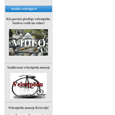
iesaka veloriga.lv
Kā pareizi pieslēgt velosipēdu.
Statīvu veidi un video!
Saulkrastu velosipēdu muzejs
Velosipēdu muzejs Krievijā!