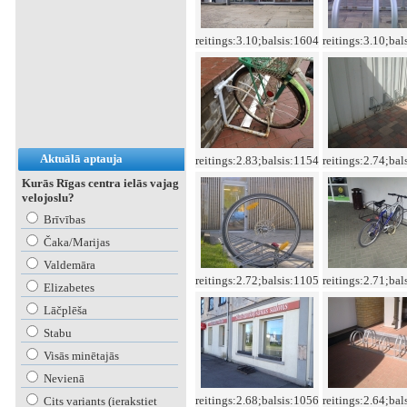
reitings:3.10;balsis:1604
reitings:3.10;bal
Aktuālā aptauja
reitings:2.83;balsis:1154
reitings:2.74;bal
Kurās Rīgas centra ielās vajag
velojoslu?
Brīvības
Čaka/Marijas
Valdemāra
reitings:2.72;balsis:1105
reitings:2.71;bal
Elizabetes
Lāčplēša
Stabu
Visās minētajās
Nevienā
reitings:2.68;balsis:1056
reitings:2.64;bal
Cits variants (ierakstiet