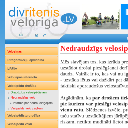
Nedraudzīgs velosip
Veloziņas
Riteņbraucēju apvienība
Mēs slavējam tos, kas izrāda pr
uzstādot drošai pieslēgšanai der
LRF.lv
daudz. Vairāk ir to, kas vai nu ig
Velo lapas internetā
- uzstāda lētus vai dažkārt pat 
faktiski apdraudošus velostatīvu
Velosipēdu drošība
Draudzīgs velosipēdistam
Atgādinām, ka
par drošiem tiek
Nedraudzīgs velo
pie kuriem var pieslēgt velosi
Informē par nedraudzīgajiem
Viņi palīdz velo zagļiem!
vienu ratu
. Slēdzenes izvēle, pr
taču statīvu uzstādītājiem jārūpēj
Velosipēdistu drošība
riskam, netiktu mudināti lietot n
Velosipēdu veidi