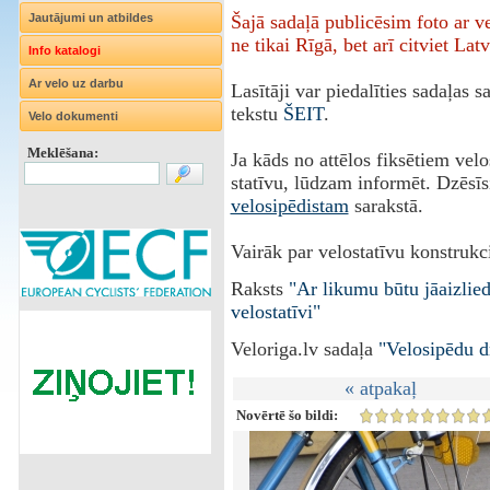
Jautājumi un atbildes
Šajā sadaļā publicēsim foto ar 
ne tikai Rīgā, bet arī citviet Latv
Info katalogi
Ar velo uz darbu
Lasītāji var piedalīties sadaļas 
tekstu
ŠEIT
.
Velo dokumenti
Meklēšana:
Ja kāds no attēlos fiksētiem vel
statīvu, lūdzam informēt. Dzēsīs
velosipēdistam
sarakstā.
Vairāk par velostatīvu konstrukci
Raksts
"Ar likumu būtu jāaizlie
velostatīvi"
Veloriga.lv sadaļa
"Velosipēdu d
« atpakaļ
Novērtē šo bildi: