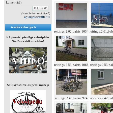
komentārā)
(varat balsot reizi dienā)
aptaujas rezultāti »
iesaka veloriga.lv
reitings:2.62;balsis:1034
reitings:2.61;bal
Kā pareizi pieslēgt velosipēdu.
Statīvu veidi un video!
reitings:2.53;balsis:1066
reitings:2.53;ba
Saulkrastu velosipēdu muzejs
reitings:2.46;balsis:974
reitings:2.42;ba