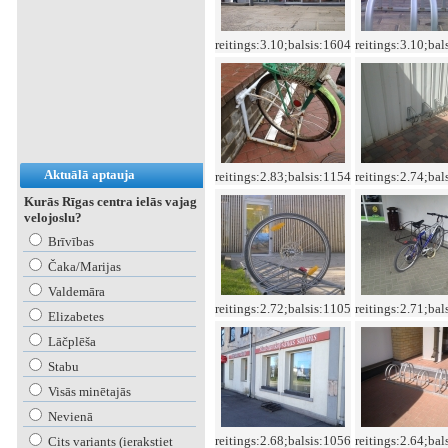
reitings:3.10;balsis:1604
reitings:3.10;bal
Aktuālā aptauja
reitings:2.83;balsis:1154
reitings:2.74;bal
Kurās Rīgas centra ielās vajag
velojoslu?
Brīvības
Čaka/Marijas
Valdemāra
reitings:2.72;balsis:1105
reitings:2.71;bal
Elizabetes
Lāčplēša
Stabu
Visās minētajās
Nevienā
reitings:2.68;balsis:1056
reitings:2.64;bal
Cits variants (ierakstiet