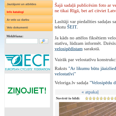
Jautājumi un atbildes
Šajā sadaļā publicēsim foto ar 
ne tikai Rīgā, bet arī citviet Latv
Info katalogi
Ar velo uz darbu
Lasītāji var piedalīties sadaļas 
tekstu
ŠEIT
.
Velo dokumenti
Meklēšana:
Ja kāds no attēlos fiksētiem vel
statīvu, lūdzam informēt. Dzēsīs
velosipēdistam
sarakstā.
Vairāk par velostatīvu konstrukci
Raksts
"Ar likumu būtu jāaizlie
velostatīvi"
Veloriga.lv sadaļa
"Velosipēdu d
« atpakaļ
Novērtē šo bildi: