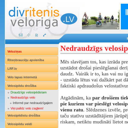
Nedraudzīgs velosip
Veloziņas
Riteņbraucēju apvienība
Mēs slavējam tos, kas izrāda pr
uzstādot drošai pieslēgšanai der
LRF.lv
daudz. Vairāk ir to, kas vai nu ig
Velo lapas internetā
- uzstāda lētus vai dažkārt pat 
faktiski apdraudošus velostatīvu
Velosipēdu drošība
Draudzīgs velosipēdistam
Atgādinām, ka
par drošiem tiek
Nedraudzīgs velo
pie kuriem var pieslēgt velosi
Informē par nedraudzīgajiem
Viņi palīdz velo zagļiem!
vienu ratu
. Slēdzenes izvēle, pr
taču statīvu uzstādītājiem jārūpēj
Velosipēdistu drošība
riskam, netiktu mudināti lietot n
Velosipēdu veidi