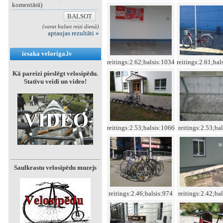
komentārā)
(varat balsot reizi dienā)
aptaujas rezultāti »
iesaka veloriga.lv
reitings:2.62;balsis:1034
reitings:2.61;bal
Kā pareizi pieslēgt velosipēdu.
Statīvu veidi un video!
reitings:2.53;balsis:1066
reitings:2.53;ba
Saulkrastu velosipēdu muzejs
reitings:2.46;balsis:974
reitings:2.42;ba