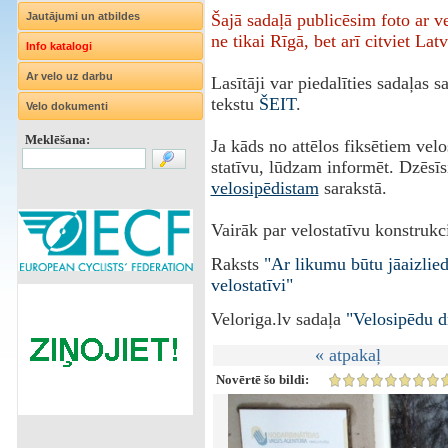
Jautājumi un atbildes
Šajā sadaļā publicēsim foto ar 
ne tikai Rīgā, bet arī citviet Latv
Info katalogi
Ar velo uz darbu
Lasītāji var piedalīties sadaļas 
tekstu
ŠEIT
.
Velo dokumenti
Meklēšana:
Ja kāds no attēlos fiksētiem vel
statīvu, lūdzam informēt. Dzēsīs
velosipēdistam
sarakstā.
Vairāk par velostatīvu konstrukci
Raksts
"Ar likumu būtu jāaizlie
velostatīvi"
Veloriga.lv sadaļa
"Velosipēdu d
« atpakaļ
Novērtē šo bildi: