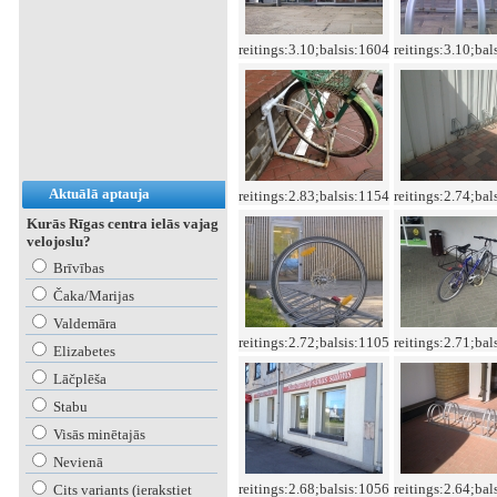
reitings:3.10;balsis:1604
reitings:3.10;bal
Aktuālā aptauja
reitings:2.83;balsis:1154
reitings:2.74;bal
Kurās Rīgas centra ielās vajag
velojoslu?
Brīvības
Čaka/Marijas
Valdemāra
reitings:2.72;balsis:1105
reitings:2.71;bal
Elizabetes
Lāčplēša
Stabu
Visās minētajās
Nevienā
reitings:2.68;balsis:1056
reitings:2.64;bal
Cits variants (ierakstiet