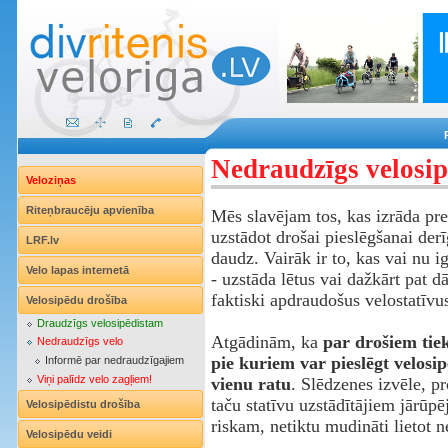
Nedraudzīgs velosip
Veloziņas
Riteņbraucēju apvienība
Mēs slavējam tos, kas izrāda pr
uzstādot drošai pieslēgšanai der
LRF.lv
daudz. Vairāk ir to, kas vai nu ig
Velo lapas internetā
- uzstāda lētus vai dažkārt pat 
faktiski apdraudošus velostatīvu
Velosipēdu drošība
Draudzīgs velosipēdistam
Atgādinām, ka
par drošiem tiek
Nedraudzīgs velo
pie kuriem var pieslēgt velosi
Informē par nedraudzīgajiem
Viņi palīdz velo zagļiem!
vienu ratu
. Slēdzenes izvēle, pr
taču statīvu uzstādītājiem jārūpēj
Velosipēdistu drošība
riskam, netiktu mudināti lietot n
Velosipēdu veidi