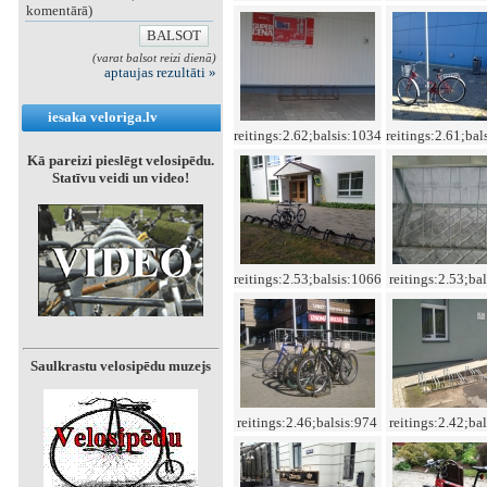
komentārā)
(varat balsot reizi dienā)
aptaujas rezultāti »
iesaka veloriga.lv
reitings:2.62;balsis:1034
reitings:2.61;bal
Kā pareizi pieslēgt velosipēdu.
Statīvu veidi un video!
reitings:2.53;balsis:1066
reitings:2.53;ba
Saulkrastu velosipēdu muzejs
reitings:2.46;balsis:974
reitings:2.42;ba