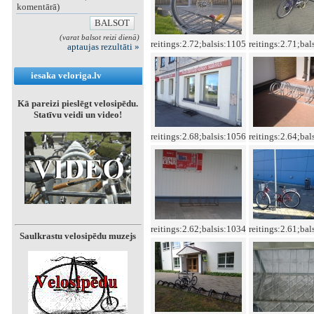
komentārā)
(varat balsot reizi dienā)
reitings:2.72;balsis:1105
reitings:2.71;bal
aptaujas rezultāti »
iesaka veloriga.lv
Kā pareizi pieslēgt velosipēdu.
Statīvu veidi un video!
reitings:2.68;balsis:1056
reitings:2.64;bal
reitings:2.62;balsis:1034
reitings:2.61;bal
Saulkrastu velosipēdu muzejs