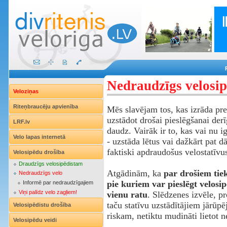
Nedraudzīgs velosip
Veloziņas
Riteņbraucēju apvienība
Mēs slavējam tos, kas izrāda pr
uzstādot drošai pieslēgšanai der
LRF.lv
daudz. Vairāk ir to, kas vai nu ig
Velo lapas internetā
- uzstāda lētus vai dažkārt pat 
faktiski apdraudošus velostatīvu
Velosipēdu drošība
Draudzīgs velosipēdistam
Atgādinām, ka
par drošiem tiek
Nedraudzīgs velo
pie kuriem var pieslēgt velosi
Informē par nedraudzīgajiem
Viņi palīdz velo zagļiem!
vienu ratu
. Slēdzenes izvēle, pr
taču statīvu uzstādītājiem jārūpēj
Velosipēdistu drošība
riskam, netiktu mudināti lietot n
Velosipēdu veidi