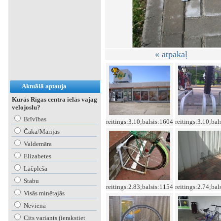
« atpakaļ
Aktuālā aptauja
Kurās Rīgas centra ielās vajag
velojoslu?
Brīvības
reitings:3.10;balsis:1604
reitings:3.10;bal
Čaka/Marijas
Valdemāra
Elizabetes
Lāčplēša
Stabu
reitings:2.83;balsis:1154
reitings:2.74;bal
Visās minētajās
Nevienā
Cits variants (ierakstiet