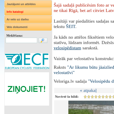
Jautājumi un atbildes
Šajā sadaļā publicēsim foto ar 
ne tikai Rīgā, bet arī citviet Latv
Info katalogi
Ar velo uz darbu
Lasītāji var piedalīties sadaļas 
tekstu
ŠEIT
.
Velo dokumenti
Meklēšana:
Ja kāds no attēlos fiksētiem vel
statīvu, lūdzam informēt. Dzēsīs
velosipēdistam
sarakstā.
Vairāk par velostatīvu konstrukci
Raksts
"Ar likumu būtu jāaizlie
velostatīvi"
Veloriga.lv sadaļa
"Velosipēdu d
« atpakaļ
Novērtē šo bildi: