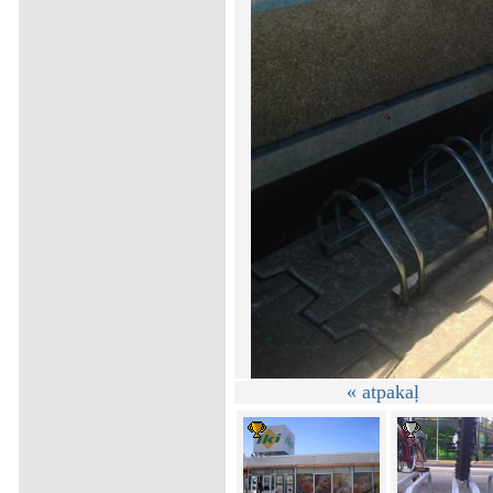
« atpakaļ