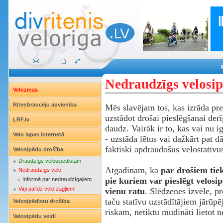
Nedraudzīgs velosip
Veloziņas
Riteņbraucēju apvienība
Mēs slavējam tos, kas izrāda pr
uzstādot drošai pieslēgšanai der
LRF.lv
daudz. Vairāk ir to, kas vai nu ig
Velo lapas internetā
- uzstāda lētus vai dažkārt pat 
faktiski apdraudošus velostatīvu
Velosipēdu drošība
Draudzīgs velosipēdistam
Atgādinām, ka
par drošiem tiek
Nedraudzīgs velo
pie kuriem var pieslēgt velosi
Informē par nedraudzīgajiem
Viņi palīdz velo zagļiem!
vienu ratu
. Slēdzenes izvēle, pr
taču statīvu uzstādītājiem jārūpēj
Velosipēdistu drošība
riskam, netiktu mudināti lietot n
Velosipēdu veidi