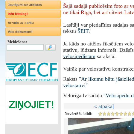
Jautājumi un atbildes
Šajā sadaļā publicēsim foto ar 
ne tikai Rīgā, bet arī citviet Latv
Info katalogi
Ar velo uz darbu
Lasītāji var piedalīties sadaļas 
tekstu
ŠEIT
.
Velo dokumenti
Meklēšana:
Ja kāds no attēlos fiksētiem vel
statīvu, lūdzam informēt. Dzēsīs
velosipēdistam
sarakstā.
Vairāk par velostatīvu konstrukci
Raksts
"Ar likumu būtu jāaizlie
velostatīvi"
Veloriga.lv sadaļa
"Velosipēdu d
« atpakaļ
Novērtē šo bildi: