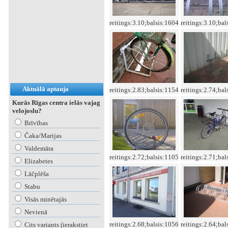
reitings:3.10;balsis:1604
reitings:3.10;bal
Aktuālā aptauja
reitings:2.83;balsis:1154
reitings:2.74;bal
Kurās Rīgas centra ielās vajag
velojoslu?
Brīvības
Čaka/Marijas
Valdemāra
reitings:2.72;balsis:1105
reitings:2.71;bal
Elizabetes
Lāčplēša
Stabu
Visās minētajās
Nevienā
reitings:2.68;balsis:1056
reitings:2.64;bal
Cits variants (ierakstiet