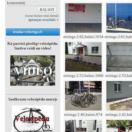
komentārā)
(varat balsot reizi dienā)
aptaujas rezultāti »
iesaka veloriga.lv
reitings:2.62;balsis:1034
reitings:2.61;bal
Kā pareizi pieslēgt velosipēdu.
Statīvu veidi un video!
reitings:2.53;balsis:1066
reitings:2.53;ba
Saulkrastu velosipēdu muzejs
reitings:2.46;balsis:974
reitings:2.42;ba